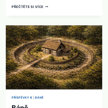
BÁNOV
PŘEČTĚTE SI VÍCE
PŘÍSPĚVKY B
|
BÁNĚ
Báně