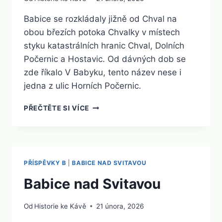
Babice se rozkládaly jižně od Chval na
obou březích potoka Chvalky v místech
styku katastrálních hranic Chval, Dolních
Počernic a Hostavic. Od dávných dob se
zde říkalo V Babyku, tento název nese i
jedna z ulic Horních Počernic.
BABICE
PŘEČTĚTE SI VÍCE
HORNÍ
POČERNICE
PŘÍSPĚVKY B
|
BABICE NAD SVITAVOU
Babice nad Svitavou
Od
Historie ke Kávě
21 února, 2026