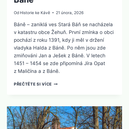
Od
Historie ke Kávě
21 února, 2026
Báně – zaniklá ves Stará Báň se nacházela
v katastru obce Žehuň. První zmínka o obci
pochází z roku 1391, kdy ji měl v držení
vladyka Halda z Báně. Po něm jsou zde
zmiňováni Jan a Ješek z Báně. V letech
1451 – 1454 se zde připomíná Jíra Opat
z Maličína a z Báně.
BÁNĚ
PŘEČTĚTE SI VÍCE