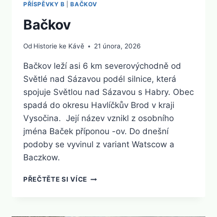
PŘÍSPĚVKY B
|
BAČKOV
Bačkov
Od
Historie ke Kávě
21 února, 2026
Bačkov leží asi 6 km severovýchodně od
Světlé nad Sázavou podél silnice, která
spojuje Světlou nad Sázavou s Habry. Obec
spadá do okresu Havlíčkův Brod v kraji
Vysočina. Její název vznikl z osobního
jména Baček příponou -ov. Do dnešní
podoby se vyvinul z variant Watscow a
Baczkow.
BAČKOV
PŘEČTĚTE SI VÍCE