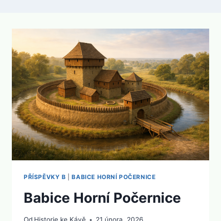
PŘÍSPĚVKY B
|
BABICE HORNÍ POČERNICE
Babice Horní Počernice
Od
Historie ke Kávě
21 února, 2026