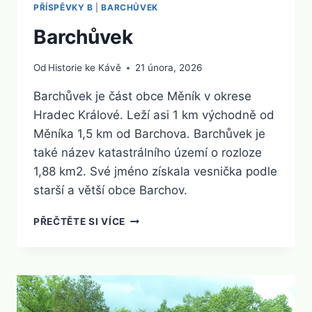
PŘÍSPĚVKY B
|
BARCHŮVEK
Barchůvek
Od
Historie ke Kávě
21 února, 2026
Barchůvek je část obce Měník v okrese
Hradec Králové. Leží asi 1 km východně od
Měníka 1,5 km od Barchova. Barchůvek je
také název katastrálního území o rozloze
1,88 km2. Své jméno získala vesnička podle
starší a větší obce Barchov.
BARCHŮVEK
PŘEČTĚTE SI VÍCE