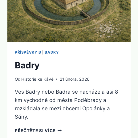
PŘÍSPĚVKY B
|
BADRY
Badry
Od
Historie ke Kávě
21 února, 2026
Ves Badry nebo Badra se nacházela asi 8
km východně od města Poděbrady a
rozkládala se mezi obcemi Opolánky a
Sány.
BADRY
PŘEČTĚTE SI VÍCE