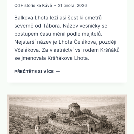
Od
Historie ke Kávě
21 února, 2026
Balkova Lhota leží asi šest kilometrů
severně od Tábora. Název vesničky se
postupem času měnil podle majitelů.
Nejstarší název je Lhota Čelákova, později
Včelákova. Za vlastnictví vsi rodem Kršňáků
se jmenovala Kršňákova Lhota.
BALKOVA
PŘEČTĚTE SI VÍCE
LHOTA