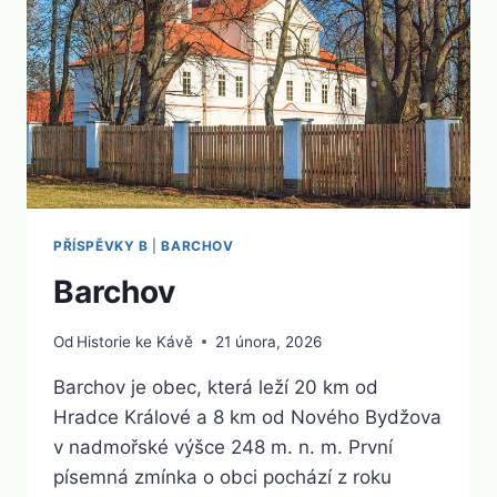
PŘÍSPĚVKY B
|
BARCHOV
Barchov
Od
Historie ke Kávě
21 února, 2026
Barchov je obec, která leží 20 km od
Hradce Králové a 8 km od Nového Bydžova
v nadmořské výšce 248 m. n. m. První
písemná zmínka o obci pochází z roku