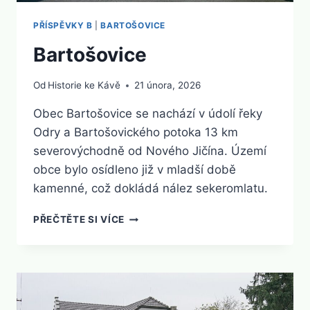
PŘÍSPĚVKY B
|
BARTOŠOVICE
Bartošovice
Od
Historie ke Kávě
21 února, 2026
Obec Bartošovice se nachází v údolí řeky
Odry a Bartošovického potoka 13 km
severovýchodně od Nového Jičína. Území
obce bylo osídleno již v mladší době
kamenné, což dokládá nález sekeromlatu.
BARTOŠOVICE
PŘEČTĚTE SI VÍCE