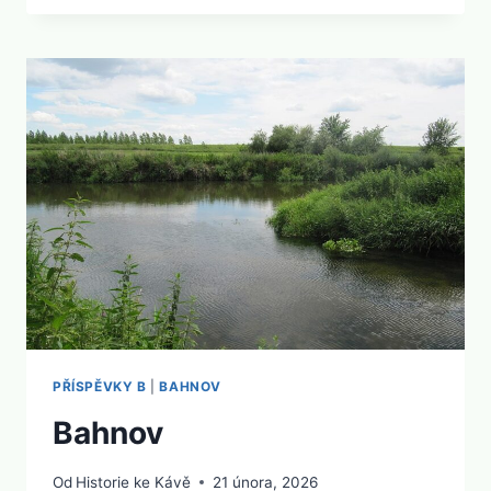
PŘÍSPĚVKY B
|
BAHNOV
Bahnov
Od
Historie ke Kávě
21 února, 2026