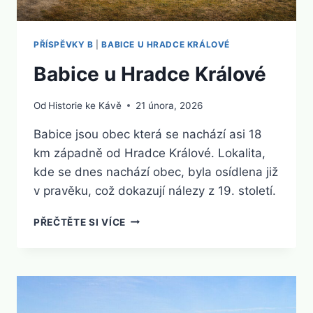
PŘÍSPĚVKY B
|
BABICE U HRADCE KRÁLOVÉ
Babice u Hradce Králové
Od
Historie ke Kávě
21 února, 2026
Babice jsou obec která se nachází asi 18
km západně od Hradce Králové. Lokalita,
kde se dnes nachází obec, byla osídlena již
v pravěku, což dokazují nálezy z 19. století.
BABICE
PŘEČTĚTE SI VÍCE
U
HRADCE
KRÁLOVÉ