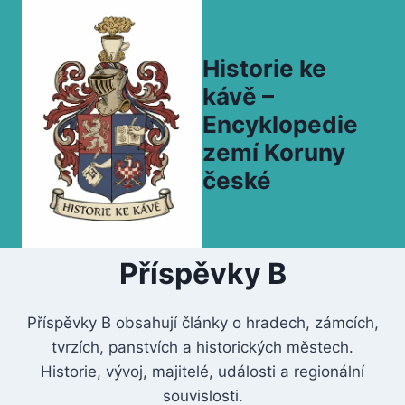
Přeskočit
na
obsah
Historie ke
kávě –
Encyklopedie
zemí Koruny
české
Příspěvky B
Příspěvky B obsahují články o hradech, zámcích,
tvrzích, panstvích a historických městech.
Historie, vývoj, majitelé, události a regionální
souvislosti.