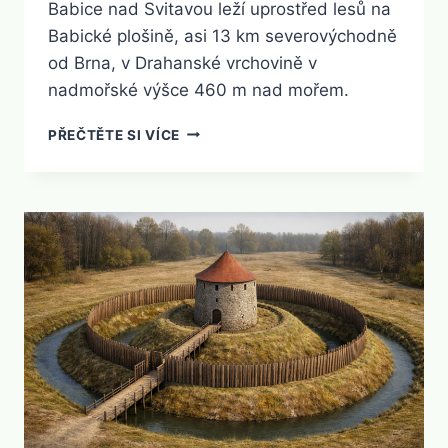
Babice nad Svitavou leží uprostřed lesů na
Babické plošině, asi 13 km severovýchodně
od Brna, v Drahanské vrchovině v
nadmořské výšce 460 m nad mořem.
BABICE
PŘEČTĚTE SI VÍCE
NAD
SVITAVOU