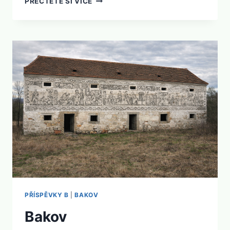
PŘEČTĚTE SI VÍCE
PŘÍSPĚVKY B
|
BAKOV
Bakov