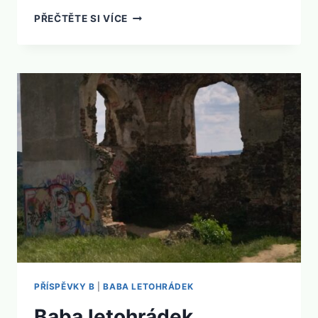
BABICE
PŘEČTĚTE SI VÍCE
U
TŘEBÍČE
PŘÍSPĚVKY B
|
BABA LETOHRÁDEK
Baba letohrádek