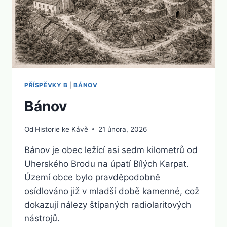
PŘÍSPĚVKY B
|
BÁNOV
Bánov
Od
Historie ke Kávě
21 února, 2026
Bánov je obec ležící asi sedm kilometrů od
Uherského Brodu na úpatí Bílých Karpat.
Území obce bylo pravděpodobně
osídlováno již v mladší době kamenné, což
dokazují nálezy štípaných radiolaritových
nástrojů.