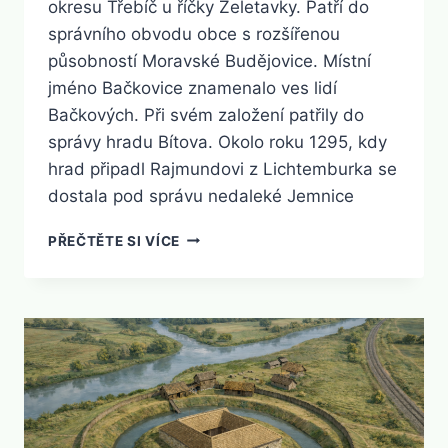
okresu Třebíč u říčky Želetavky. Patří do
správního obvodu obce s rozšířenou
působností Moravské Budějovice. Místní
jméno Bačkovice znamenalo ves lidí
Bačkových. Při svém založení patřily do
správy hradu Bítova. Okolo roku 1295, kdy
hrad připadl Rajmundovi z Lichtemburka se
dostala pod správu nedaleké Jemnice
BAČKOVICE
PŘEČTĚTE SI VÍCE