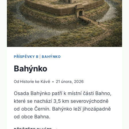
PŘÍSPĚVKY B
|
BAHÝNKO
Bahýnko
Od
Historie ke Kávě
21 února, 2026
Osada Bahýnko patří k místní části Bahno,
které se nachází 3,5 km severovýchodně
od obce Černín. Bahýnko leží jihozápadně
od obce Bahna.
BAHÝNKO