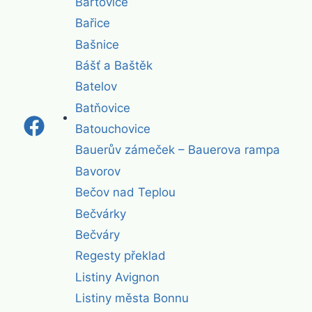
Bartovice
Bařice
Bašnice
Bášť a Baštěk
Batelov
Batňovice
Batouchovice
Bauerův zámeček – Bauerova rampa
Bavorov
Bečov nad Teplou
Bečvárky
Bečváry
Regesty překlad
Listiny Avignon
Listiny města Bonnu