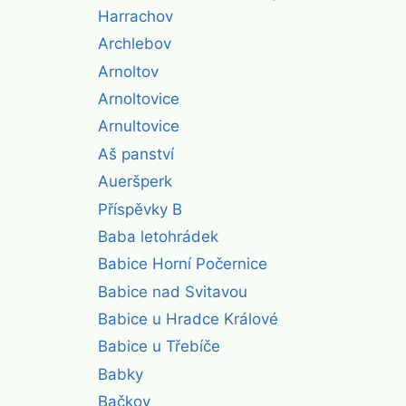
Harrachov
Archlebov
Arnoltov
Arnoltovice
Arnultovice
Aš panství
Aueršperk
Příspěvky B
Baba letohrádek
Babice Horní Počernice
Babice nad Svitavou
Babice u Hradce Králové
Babice u Třebíče
Babky
Bačkov