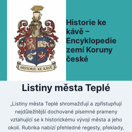
Přeskočit
na
obsah
Historie ke
kávě –
Encyklopedie
zemí Koruny
české
Listiny města Teplé
„Listiny města Teplé shromažďují a zpřístupňují
nejdůležitější dochované písemné prameny
vztahující se k historickému vývoji města a jeho
okolí. Rubrika nabízí přehledné regesty, překlady,