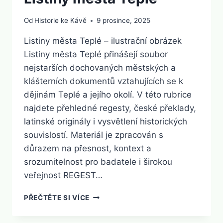
Od
Historie ke Kávě
9 prosince, 2025
Listiny města Teplé – ilustrační obrázek
Listiny města Teplé přinášejí soubor
nejstarších dochovaných městských a
klášterních dokumentů vztahujících se k
dějinám Teplé a jejího okolí. V této rubrice
najdete přehledné regesty, české překlady,
latinské originály i vysvětlení historických
souvislostí. Materiál je zpracován s
důrazem na přesnost, kontext a
srozumitelnost pro badatele i širokou
veřejnost REGEST…
LISTINY
PŘEČTĚTE SI VÍCE
MĚSTA
TEPLÉ