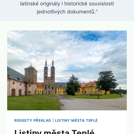
latinské originály i historické souvislosti
jednotlivých dokumentů.“
REGESTY PŘEKLAD
|
LISTINY MĚSTA TEPLÉ
Listiny města Teplé