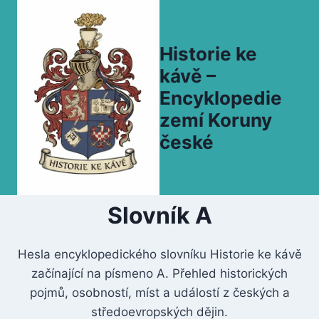
Přeskočit
na
obsah
Historie ke
kávě –
Encyklopedie
zemí Koruny
české
Slovník A
Hesla encyklopedického slovníku Historie ke kávě
začínající na písmeno A. Přehled historických
pojmů, osobností, míst a událostí z českých a
středoevropských dějin.