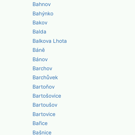
Bahnov
Bahýnko
Bakov
Balda
Balkova Lhota
Báně
Bánov
Barchov
Barchůvek
Bartoňov
Bartošovice
Bartoušov
Bartovice
Bařice
Bašnice