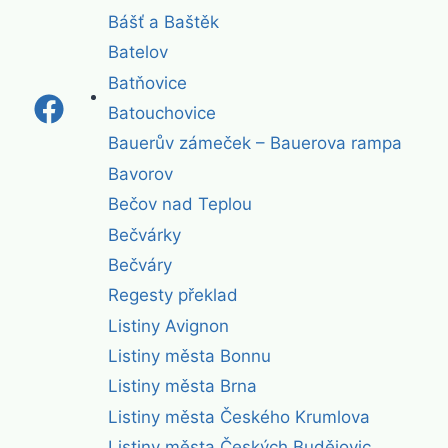
Bášť a Baštěk
Batelov
Batňovice
Batouchovice
Bauerův zámeček – Bauerova rampa
Bavorov
Bečov nad Teplou
Bečvárky
Bečváry
Regesty překlad
Listiny Avignon
Listiny města Bonnu
Listiny města Brna
Listiny města Českého Krumlova
Listiny města Českých Budějovic