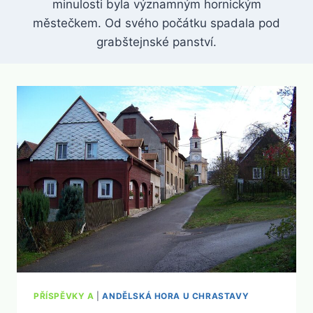
minulosti byla významným hornickým
městečkem. Od svého počátku spadala pod
grabštejnské panství.
PŘÍSPĚVKY A
|
ANDĚLSKÁ HORA U CHRASTAVY