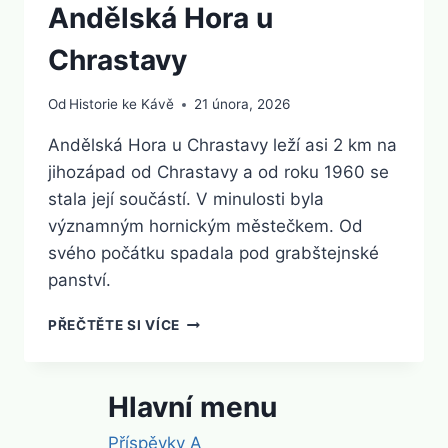
Andělská Hora u
Chrastavy
Od
Historie ke Kávě
21 února, 2026
Andělská Hora u Chrastavy leží asi 2 km na
jihozápad od Chrastavy a od roku 1960 se
stala její součástí. V minulosti byla
významným hornickým městečkem. Od
svého počátku spadala pod grabštejnské
panství.
ANDĚLSKÁ
PŘEČTĚTE SI VÍCE
HORA
U
CHRASTAVY
Hlavní menu
Příspěvky A