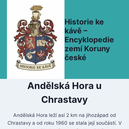
Přeskočit
na
obsah
Historie ke
kávě –
Encyklopedie
zemí Koruny
české
Andělská Hora u
Chrastavy
Andělská Hora leží asi 2 km na jihozápad od
Chrastavy a od roku 1960 se stala její součástí. V