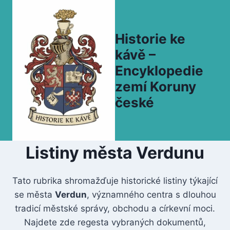
Přeskočit
na
obsah
Historie ke
kávě –
Encyklopedie
zemí Koruny
české
Listiny města Verdunu
Tato rubrika shromažďuje historické listiny týkající
se města
Verdun
, významného centra s dlouhou
tradicí městské správy, obchodu a církevní moci.
Najdete zde regesta vybraných dokumentů,