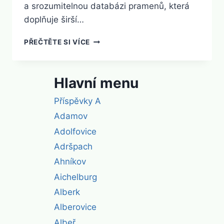
a srozumitelnou databázi pramenů, která
doplňuje širší…
LISTINY
PŘEČTĚTE SI VÍCE
MĚSTA
VERDUNU
Hlavní menu
Příspěvky A
Adamov
Adolfovice
Adršpach
Ahníkov
Aichelburg
Alberk
Alberovice
Albeř