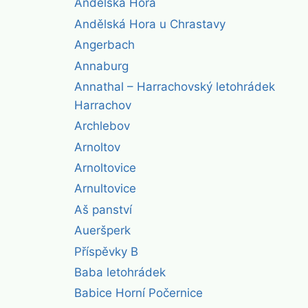
Andělská Hora
Andělská Hora u Chrastavy
Angerbach
Annaburg
Annathal – Harrachovský letohrádek
Harrachov
Archlebov
Arnoltov
Arnoltovice
Arnultovice
Aš panství
Aueršperk
Příspěvky B
Baba letohrádek
Babice Horní Počernice