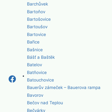
Barchůvek
Bartoňov
Bartošovice
Bartoušov
Bartovice
Bařice
Bašnice
Bášť a Baštěk
Batelov
Batňovice
Batouchovice
Bauerův zámeček – Bauerova rampa
Bavorov
Bečov nad Teplou
Bečvárky