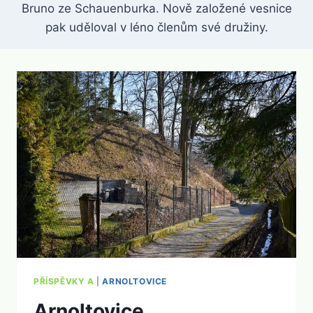
Bruno ze Schauenburka. Nově založené vesnice
pak uděloval v léno členům své družiny.
PŘÍSPĚVKY A
|
ARNOLTOVICE
Arnoltovice