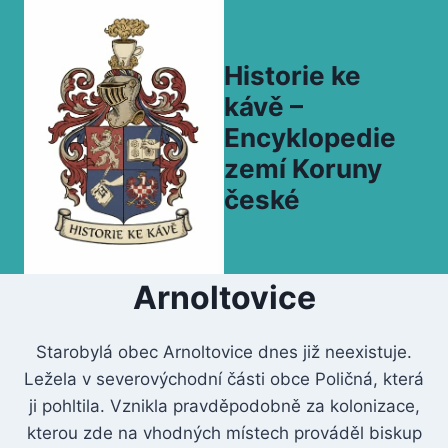
Přeskočit
na
obsah
Historie ke
kávě –
Encyklopedie
zemí Koruny
české
Arnoltovice
Starobylá obec Arnoltovice dnes již neexistuje.
Ležela v severovýchodní části obce Poličná, která
ji pohltila. Vznikla pravděpodobně za kolonizace,
kterou zde na vhodných místech prováděl biskup