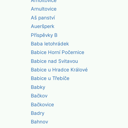
Arnoltovice
Arnultovice
Aš panství
Aueršperk
Příspěvky B
Baba letohrádek
Babice Horní Počernice
Babice nad Svitavou
Babice u Hradce Králové
Babice u Třebíče
Babky
Bačkov
Bačkovice
Badry
Bahnov