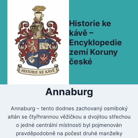
Přeskočit
na
obsah
Historie ke
kávě –
Encyklopedie
zemí Koruny
české
Annaburg
Annaburg – tento dodnes zachovaný osmiboký
altán se čtyřhrannou věžičkou a dvojitou střechou
o jedné centrální místnosti byl pojmenován
pravděpodobně na počest druhé manželky