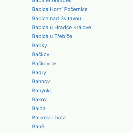
Baba letohrádek
Babice Horní Počernice
Babice nad Svitavou
Babice u Hradce Králové
Babice u Třebíče
Babky
Bačkov
Bačkovice
Badry
Bahnov
Bahýnko
Bakov
Balda
Balkova Lhota
Báně