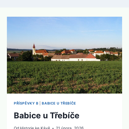
PŘÍSPĚVKY B
|
BABICE U TŘEBÍČE
Babice u Třebíče
Od
Historie ke Kávě
21 února, 2026