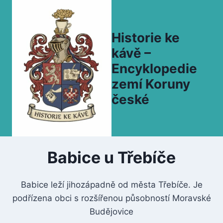
Přeskočit
na
obsah
Historie ke
kávě –
Encyklopedie
zemí Koruny
české
Babice u Třebíče
Babice leží jihozápadně od města Třebíče. Je
podřízena obci s rozšířenou působností Moravské
Budějovice