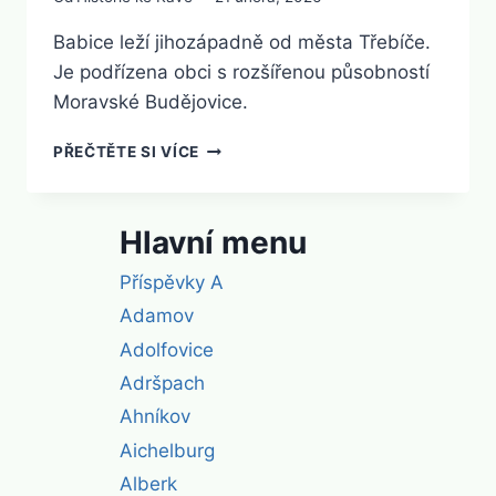
Babice leží jihozápadně od města Třebíče.
Je podřízena obci s rozšířenou působností
Moravské Budějovice.
BABICE
PŘEČTĚTE SI VÍCE
U
TŘEBÍČE
Hlavní menu
Příspěvky A
Adamov
Adolfovice
Adršpach
Ahníkov
Aichelburg
Alberk