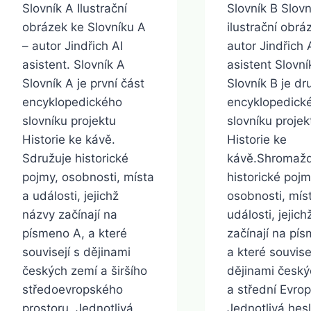
Slovník A Ilustrační
Slovník B Slovn
obrázek ke Slovníku A
ilustrační obrá
– autor Jindřich AI
autor Jindřich 
asistent. Slovník A
asistent Slovní
Slovník A je první část
Slovník B je dr
encyklopedického
encyklopedick
slovníku projektu
slovníku projek
Historie ke kávě.
Historie ke
Sdružuje historické
kávě.Shromaž
pojmy, osobnosti, místa
historické pojm
a události, jejichž
osobnosti, mís
názvy začínají na
události, jejic
písmeno A, a které
začínají na pí
souvisejí s dějinami
a které souvise
českých zemí a širšího
dějinami český
středoevropského
a střední Evrop
prostoru. Jednotlivá
Jednotlivá hesl