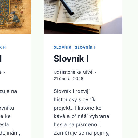
K H
SLOVNÍK
|
SLOVNÍK I
H
Slovník I
ě
Od
Historie ke Kávě
21 února, 2026
zuje na
Slovník I rozvíjí
i
historický slovník
ovníku
projektu Historie ke
ie ke
kávě a přináší vybraná
esla
hesla na písmeno I.
 dějinám,
Zaměřuje se na pojmy,