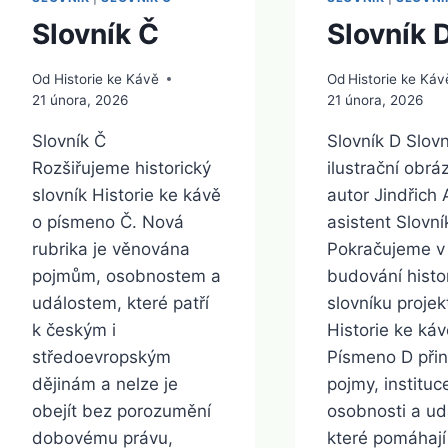
Slovník Č
Slovník 
Od
Historie ke Kávě
Od
Historie ke Káv
21 února, 2026
21 února, 2026
Slovník Č
Slovník D Slovn
Rozšiřujeme historický
ilustrační obrá
slovník Historie ke kávě
autor Jindřich 
o písmeno Č. Nová
asistent Slovní
rubrika je věnována
Pokračujeme v
pojmům, osobnostem a
budování histo
událostem, které patří
slovníku projek
k českým i
Historie ke káv
středoevropským
Písmeno D přin
dějinám a nelze je
pojmy, instituc
obejít bez porozumění
osobnosti a udá
dobovému právu,
které pomáhají