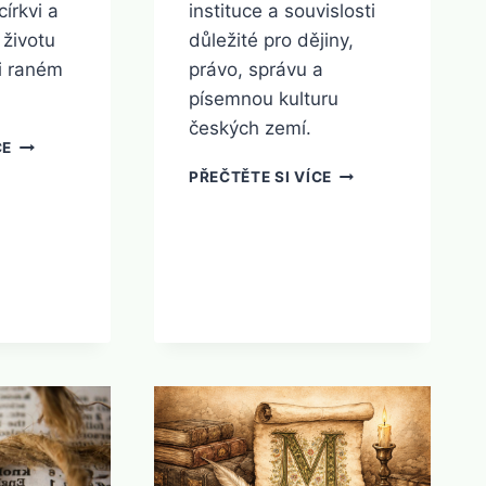
církvi a
instituce a souvislosti
životu
důležité pro dějiny,
i raném
právo, správu a
písemnou kulturu
českých zemí.
SLOVNÍK
CE
H
SLOVNÍK
PŘEČTĚTE SI VÍCE
I