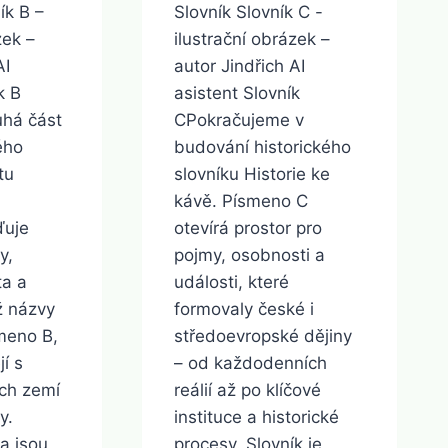
ík B –
Slovník Slovník C -
zek –
ilustrační obrázek –
AI
autor Jindřich AI
k B
asistent Slovník
uhá část
CPokračujeme v
ého
budování historického
tu
slovníku Historie ke
kávě. Písmeno C
ďuje
otevírá prostor pro
y,
pojmy, osobnosti a
ta a
události, které
hž názvy
formovaly české i
smeno B,
středoevropské dějiny
jí s
– od každodenních
ch zemí
reálií až po klíčové
y.
instituce a historické
a jsou
procesy. Slovník je