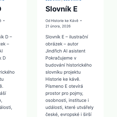
D
Slovník E
ě
Od
Historie ke Kávě
21 února, 2026
ík D –
Slovník E – ilustrační
zek –
obrázek – autor
AI
Jindřich AI asistent
k D
Pokračujeme v
budování historického
rického
slovníku projektu
tu
Historie ke kávě.
ě.
Písmeno E otevírá
áší
prostor pro pojmy,
e,
osobnosti, instituce i
losti,
události, které utvářely
české, evropské i širší