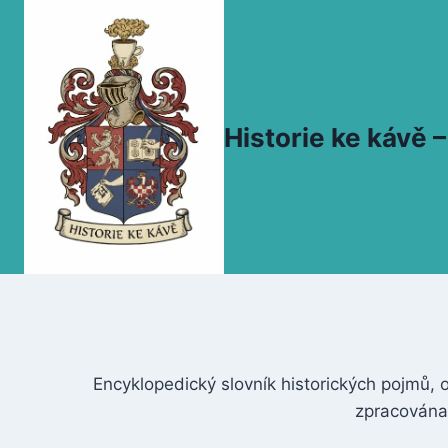
Přeskočit
na
obsah
Historie ke kávě
Encyklopedický slovník historických pojmů, o
zpracována 