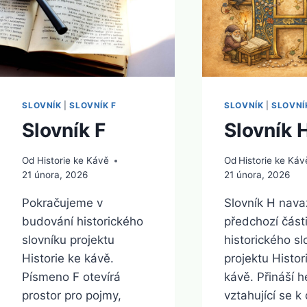
SLOVNÍK
|
SLOVNÍK F
SLOVNÍK
|
SLOVNÍ
Slovník F
Slovník 
Od
Historie ke Kávě
Od
Historie ke Káv
21 února, 2026
21 února, 2026
Pokračujeme v
Slovník H nava
budování historického
předchozí část
slovníku projektu
historického sl
Historie ke kávě.
projektu Histor
Písmeno F otevírá
kávě. Přináší h
prostor pro pojmy,
vztahující se k