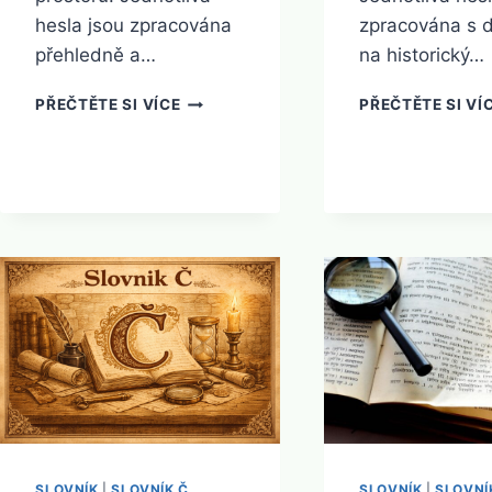
hesla jsou zpracována
zpracována s 
přehledně a…
na historický…
SLOVNÍK
PŘEČTĚTE SI VÍCE
PŘEČTĚTE SI VÍ
A
SLOVNÍK
|
SLOVNÍK Č
SLOVNÍK
|
SLOVNÍ