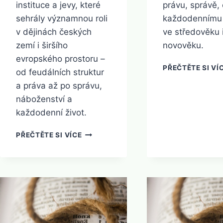
instituce a jevy, které
právu, správě, 
sehrály významnou roli
každodennímu 
v dějinách českých
ve středověku 
zemí i širšího
novověku.
evropského prostoru –
PŘEČTĚTE SI VÍ
od feudálních struktur
a práva až po správu,
náboženství a
každodenní život.
SLOVNÍK
PŘEČTĚTE SI VÍCE
F