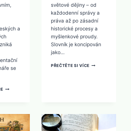
vním,
světové dějiny – od
každodenní správy a
práva až po zásadní
českých a
historické procesy a
ých
myšlenkové proudy.
vzniká
Slovník je koncipován
jako…
entační
SLOVNÍK
PŘEČTĚTE SI VÍCE
náře se
E
SLOVNÍK
CE
D