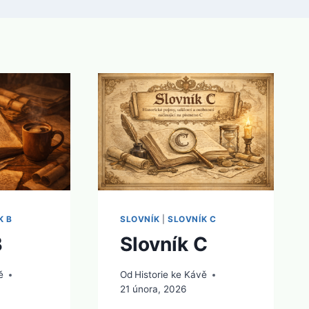
K B
SLOVNÍK
|
SLOVNÍK C
B
Slovník C
ě
Od
Historie ke Kávě
21 února, 2026