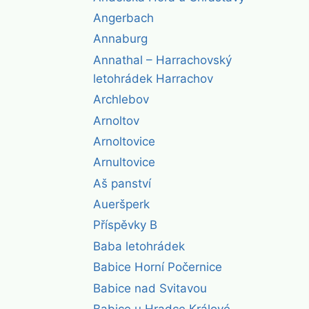
Angerbach
Annaburg
Annathal – Harrachovský
letohrádek Harrachov
Archlebov
Arnoltov
Arnoltovice
Arnultovice
Aš panství
Aueršperk
Příspěvky B
Baba letohrádek
Babice Horní Počernice
Babice nad Svitavou
Babice u Hradce Králové