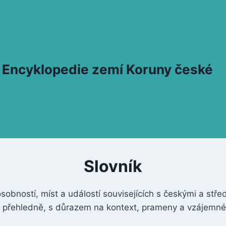
 – Encyklopedie zemí Koruny české
Slovník
sobností, míst a událostí souvisejících s českými a stř
přehledně, s důrazem na kontext, prameny a vzájemné 