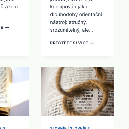
důrazem
koncipován jako
dlouhodobý orientační
nástroj: stručný,
SLOVNÍK
CE
srozumitelný, ale…
B
SLOVNÍK
PŘEČTĚTE SI VÍCE
C
K D
SLOVNÍK
|
SLOVNÍK E