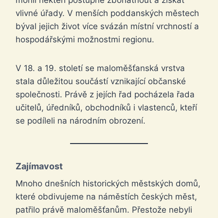
mohli někteří postupně zbohatnout a získat
vlivné úřady. V menších poddanských městech
býval jejich život více svázán místní vrchností a
hospodářskými možnostmi regionu.
V 18. a 19. století se maloměšťanská vrstva
stala důležitou součástí vznikající občanské
společnosti. Právě z jejích řad pocházela řada
učitelů, úředníků, obchodníků i vlastenců, kteří
se podíleli na národním obrození.
Zajímavost
Mnoho dnešních historických městských domů,
které obdivujeme na náměstích českých měst,
patřilo právě maloměšťanům. Přestože nebyli