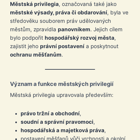
Městská privilegia
, označovaná také jako
městské výsady, práva či obdarování
, byla ve
středověku souborem práv udělovaných
městům, zpravidla
panovníkem
. Jejich cílem
bylo podpořit
hospodářský rozvoj města
,
zajistit jeho
právní postavení
a poskytnout
ochranu měšťanům
.
Význam a funkce městských privilegií
Městská privilegia upravovala především:
právo tržní a obchodní
,
soudní a správní pravomoci
,
hospodářská a majetková práva
,
postavení měšťanů vůči vrchnosti a okolní