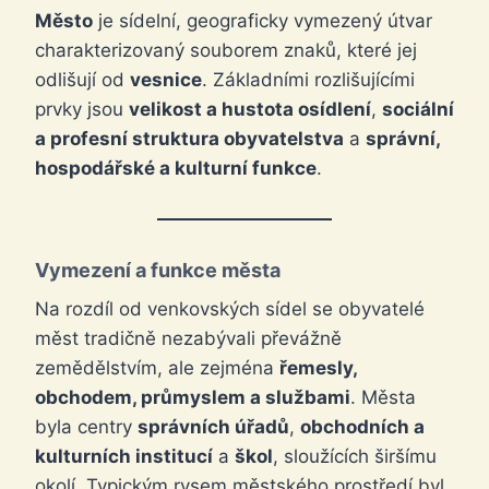
Město
je sídelní, geograficky vymezený útvar
charakterizovaný souborem znaků, které jej
odlišují od
vesnice
. Základními rozlišujícími
prvky jsou
velikost a hustota osídlení
,
sociální
a profesní struktura obyvatelstva
a
správní,
hospodářské a kulturní funkce
.
Vymezení a funkce města
Na rozdíl od venkovských sídel se obyvatelé
měst tradičně nezabývali převážně
zemědělstvím, ale zejména
řemesly,
obchodem, průmyslem a službami
. Města
byla centry
správních úřadů
,
obchodních a
kulturních institucí
a
škol
, sloužících širšímu
okolí. Typickým rysem městského prostředí byl