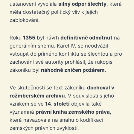
ustanovení vyvolala
silný odpor šlechty
, která
měla dostatečný politický vliv k jejich
zablokování.
Roku
1355
byl návrh
definitivně odmítnut
na
generálním sněmu. Karel IV. se neodvážil
vstoupit do přímého konfliktu se šlechtou a pro
zachování své autority prohlásil, že rukopis
zákoníku byl
náhodně zničen požárem
.
Ve skutečnosti se text zákoníku
dochoval v
rožmberském archivu
. V souvislosti s jeho
vznikem se ve
14. století
objevila také
významná
právní kniha zemského práva
,
která navazovala na snahu o kodifikaci
zemských právních zvyklostí.