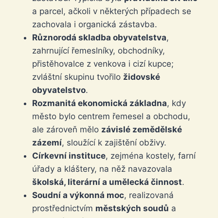
a parcel, ačkoli v některých případech se
zachovala i organická zástavba.
Různorodá skladba obyvatelstva
,
zahrnující řemeslníky, obchodníky,
přistěhovalce z venkova i cizí kupce;
zvláštní skupinu tvořilo
židovské
obyvatelstvo
.
Rozmanitá ekonomická základna
, kdy
město bylo centrem řemesel a obchodu,
ale zároveň mělo
závislé zemědělské
zázemí
, sloužící k zajištění obživy.
Církevní instituce
, zejména kostely, farní
úřady a kláštery, na něž navazovala
školská, literární a umělecká činnost
.
Soudní a výkonná moc
, realizovaná
prostřednictvím
městských soudů
a