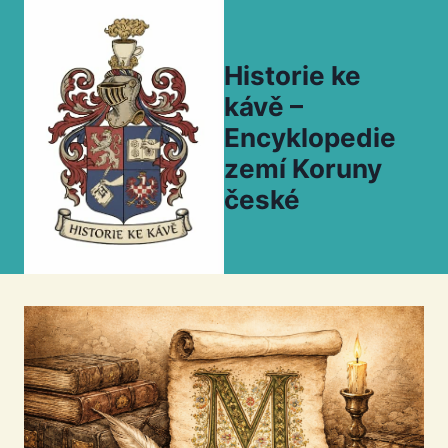
Přeskočit
na
obsah
Historie ke
kávě –
Encyklopedie
zemí Koruny
české