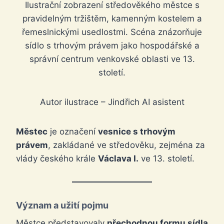
Ilustrační zobrazení středověkého městce s
pravidelným tržištěm, kamenným kostelem a
řemeslnickými usedlostmi. Scéna znázorňuje
sídlo s trhovým právem jako hospodářské a
správní centrum venkovské oblasti ve 13.
století.
Autor ilustrace – Jindřich AI asistent
Městec
je označení
vesnice s trhovým
právem
, zakládané ve středověku, zejména za
vlády českého krále
Václava I.
ve 13. století.
Význam a užití pojmu
Městce představovaly
přechodnou formu sídla