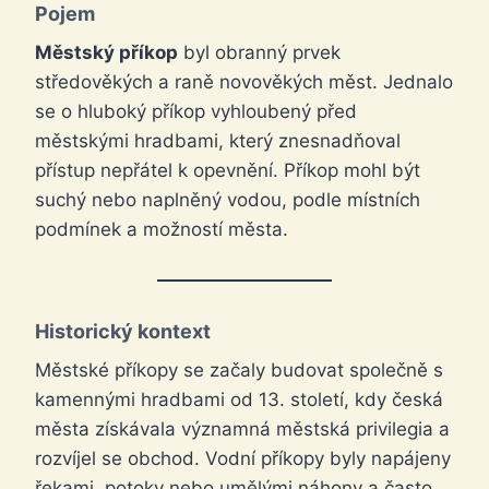
Pojem
Městský příkop
byl obranný prvek
středověkých a raně novověkých měst. Jednalo
se o hluboký příkop vyhloubený před
městskými hradbami, který znesnadňoval
přístup nepřátel k opevnění. Příkop mohl být
suchý nebo naplněný vodou, podle místních
podmínek a možností města.
Historický kontext
Městské příkopy se začaly budovat společně s
kamennými hradbami od 13. století, kdy česká
města získávala významná městská privilegia a
rozvíjel se obchod. Vodní příkopy byly napájeny
řekami, potoky nebo umělými náhony a často