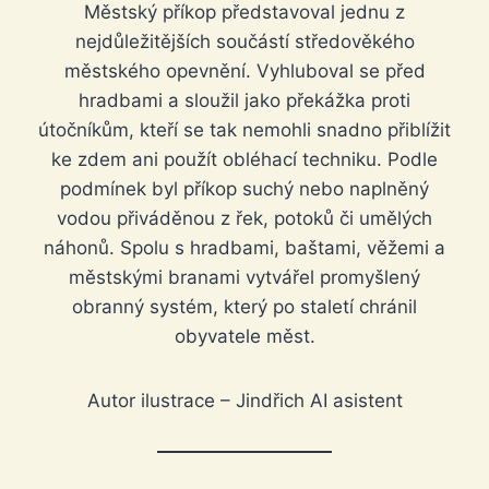
Městský příkop představoval jednu z
nejdůležitějších součástí středověkého
městského opevnění. Vyhluboval se před
hradbami a sloužil jako překážka proti
útočníkům, kteří se tak nemohli snadno přiblížit
ke zdem ani použít obléhací techniku. Podle
podmínek byl příkop suchý nebo naplněný
vodou přiváděnou z řek, potoků či umělých
náhonů. Spolu s hradbami, baštami, věžemi a
městskými branami vytvářel promyšlený
obranný systém, který po staletí chránil
obyvatele měst.
Autor ilustrace – Jindřich AI asistent