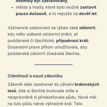
nesměly být zastavovány
,
města a hrady, které bylo možné
zastavit
pouze dočasně
, a to nejvýše na
devět let
.
Významné ustanovení se týkalo také
odúmrtí
,
kdy mělo veškeré odúmrtní jmění, ať
poddanské či šlechtické,
připadnout králi
.
Dosavadní praxe přitom umožňovala, aby
poddanské odúmrti získávala šlechta.
Odmítnutí a osud zákoníku
Zákoník dále zasahoval do užívání
královských
lesů
, kde si šlechta budovala sídla a
neoprávněně si přivlastňovala půdu. Nově měl
na tuto půdu nárok výhradně král. Tato