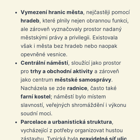
Vymezení hranic města
, nejčastěji pomocí
hradeb
, které plnily nejen obrannou funkci,
ale zároveň vyznačovaly prostor nadaný
městskými právy a privilegii. Existovala
však i města bez hradeb nebo naopak
opevněné vesnice.
Centrální náměstí
, sloužící jako prostor
pro
trhy a obchodní aktivity
a zároveň
jako centrum
městské samosprávy
.
Nacházela se zde
radnice
, často také
farní kostel
; náměstí bylo místem
slavností, veřejných shromáždění i výkonu
soudní moci.
Parcelace a urbanistická struktura
,
vycházející z potřeby organizovat hustou
zástavbu. Typická byla
pravidelná síť ulic