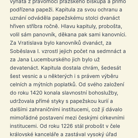
vyňata z pravomoci pražského biskupa a přímo
podřízena papeži. Kapitula za svou ochranu a
uznání odváděla papežskému stolci dvanáct
hřiven stříbra ročně. Hlavu kapituly, probošta,
volil sám panovník, děkana pak sami kanovníci.
Za Vratislava bylo kanovníků dvanáct, za
Soběslava I. vzrostl jejich počet na sedmnáct a
za Jana Lucemburského jich bylo už
devatenáct. Kapitula dostala chrám, šedesát
šest vesnic a u některých i s právem výběru
celních a mýtních poplatků. Od svého založení
do roku 1420 konala slavnostní bohoslužby,
udržovala přímé styky s papežskou kurií a
dalšími zahraničními institucemi, což jí dávalo
mimořádné postavení mezi českými církevními
institucemi. Od roku 1226 stál probošt v čele
královské kanceláře a zastával vysoký úřad