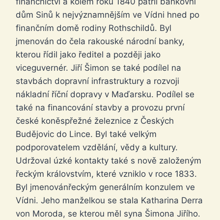
finančnictví a kolem roku 1840 patřil bankovní
dům Sinů k nejvýznamnějším ve Vídni hned po
finančním domě rodiny Rothschildů. Byl
jmenován do čela rakouské národní banky,
kterou řídil jako ředitel a později jako
viceguvernér. Jiří Šimon se také podílel na
stavbách dopravní infrastruktury a rozvoji
nákladní říční dopravy v Maďarsku. Podílel se
také na financování stavby a provozu první
české koněspřežné železnice z Českých
Budějovic do Lince. Byl také velkým
podporovatelem vzdělání, vědy a kultury.
Udržoval úzké kontakty také s nově založeným
řeckým královstvím, které vzniklo v roce 1833.
Byl jmenovánřeckým generálním konzulem ve
Vídni. Jeho manželkou se stala Katharina Derra
von Moroda, se kterou měl syna Šimona Jiřího.