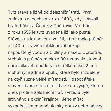
Tvrz stávala jižně od železniční trati. První
zmínka o ní pochází z roku 1403, kdy ji získali
bratři Přibík a Čeněk z Obědovic. V urbáři
z roku 1553 je tvrz uváděná již jako pustá.
Stávala na kruhovém tvrzišti, které mělo průměr
asi 40 m. Tvrziště obklopoval příkop
napouštěný vodou z Cidliny a násep. Uprostřed
vrcholu s průměrem okolo 30 mstávalo stavení
obdélníkového půdorysu s délkou asi 22 m a
mohutnými zdmi z opuky, které bylo rozděleno
na čtyři různě velké místnosti. Hospodářská
stavení dvora stála okolo tvrze na výspě, kterou
dnes protíná železniční trať. Tvrziště bylo
srovnáno s okolní krajinou. Jeho místo
vyznačují jen mnohé úlomky opuky nebo nálezy