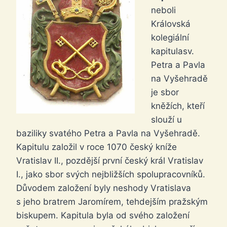
neboli
Královská
kolegiální
kapitulasv.
Petra a Pavla
na Vyšehradě
je sbor
kněžích, kteří
slouží u
baziliky svatého Petra a Pavla na Vyšehradě.
Kapitulu založil v roce 1070 český kníže
Vratislav II., pozdější první český král Vratislav
I., jako sbor svých nejbližších spolupracovníků.
Důvodem založení byly neshody Vratislava
s jeho bratrem Jaromírem, tehdejším pražským
biskupem. Kapitula byla od svého založení