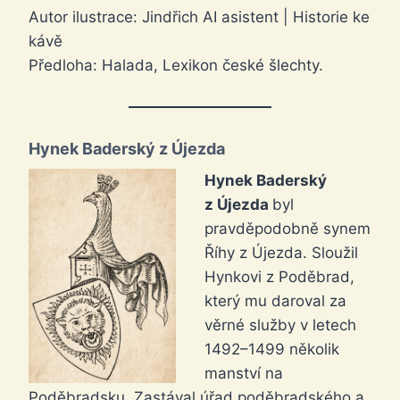
Autor ilustrace: Jindřich AI asistent | Historie ke
kávě
Předloha: Halada, Lexikon české šlechty.
Hynek Baderský z Újezda
Hynek Baderský
z Újezda
byl
pravděpodobně synem
Říhy z Újezda. Sloužil
Hynkovi z Poděbrad,
který mu daroval za
věrné služby v letech
1492–1499 několik
manství na
Poděbradsku. Zastával úřad poděbradského a