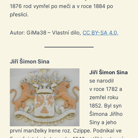
1876 rod vymřel po meči a v roce 1884 po
přeslici.
Autor: GiMa38 – Vlastní dílo,
CC BY-SA 4.0,
Jiří Šimon Sina
Jiří Šimon Sina
se narodil
v roce 1782 a
zemřel roku
1852. Byl syn
Šimona Jiřího
Siny a jeho
první manželky Irene roz. Czippe. Podnikal ve