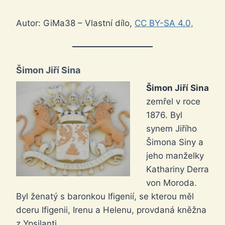
Autor: GiMa38 – Vlastní dílo,
CC BY-SA 4.0,
Šimon Jiří Sina
Šimon Jiří Sina
zemřel v roce
1876. Byl
synem Jiřího
Šimona Siny a
jeho manželky
Kathariny Derra
von Moroda.
Byl ženatý s baronkou Ifigenií, se kterou měl
dceru Ifigenii, Irenu a Helenu, provdaná kněžna
z Ypsilanti.