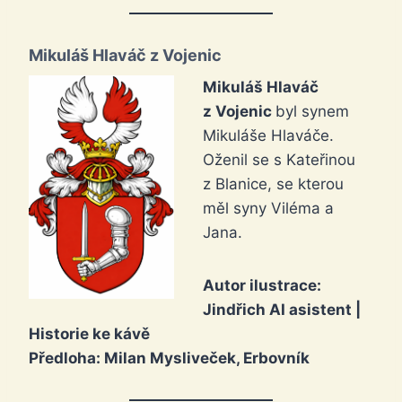
Mikuláš Hlaváč z Vojenic
Mikuláš Hlaváč
z Vojenic
byl synem
Mikuláše Hlaváče.
Oženil se s Kateřinou
z Blanice, se kterou
měl syny Viléma a
Jana.
Autor ilustrace:
Jindřich AI asistent |
Historie ke kávě
Předloha: Milan Mysliveček, Erbovník