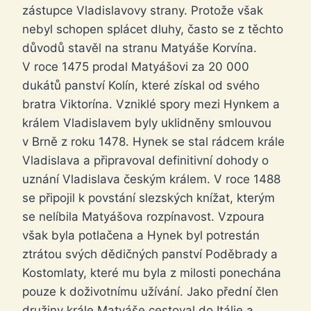
zástupce Vladislavovy strany. Protože však
nebyl schopen splácet dluhy, často se z těchto
důvodů stavěl na stranu Matyáše Korvína.
V roce 1475 prodal Matyášovi za 20 000
dukátů panství Kolín, které získal od svého
bratra Viktorína. Vzniklé spory mezi Hynkem a
králem Vladislavem byly uklidněny smlouvou
v Brně z roku 1478. Hynek se stal rádcem krále
Vladislava a připravoval definitivní dohody o
uznání Vladislava českým králem. V roce 1488
se připojil k povstání slezských knížat, kterým
se nelíbila Matyášova rozpínavost. Vzpoura
však byla potlačena a Hynek byl potrestán
ztrátou svých dědičných panství Poděbrady a
Kostomlaty, které mu byla z milosti ponechána
pouze k doživotnímu užívání. Jako přední člen
družiny krále Matyáše cestoval do Itálie a