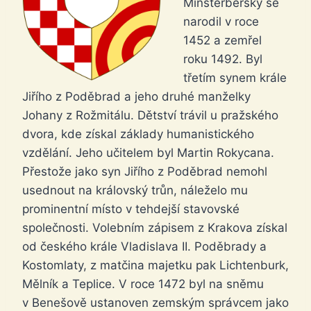
Minsterberský se
narodil v roce
1452 a zemřel
roku 1492. Byl
třetím synem krále
Jiřího z Poděbrad a jeho druhé manželky
Johany z Rožmitálu. Dětství trávil u pražského
dvora, kde získal základy humanistického
vzdělání. Jeho učitelem byl Martin Rokycana.
Přestože jako syn Jiřího z Poděbrad nemohl
usednout na královský trůn, náleželo mu
prominentní místo v tehdejší stavovské
společnosti. Volebním zápisem z Krakova získal
od českého krále Vladislava II. Poděbrady a
Kostomlaty, z matčina majetku pak Lichtenburk,
Mělník a Teplice. V roce 1472 byl na sněmu
v Benešově ustanoven zemským správcem jako