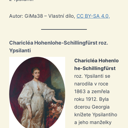
Autor: GiMa38 – Vlastní dílo,
CC BY-SA 4.0,
Charicléa Hohenlohe-Schillingfürst
roz.
Ypsilanti
Charicléa Hohenlo
he-Schillingfürst
roz. Ypsilanti se
narodila v roce
1863 a zemřela
roku 1912. Byla
dcerou Georgia
knížete Ypsilantiho
a jeho manželky