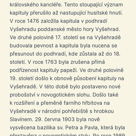
královského kancléře. Tento stoupající význam
kapituly přerušilo až nastupující husitské hnutí.
V roce 1476 založila kapitula v podhradí
Vyšehradu poddanské město hory Vyšehrad.
Ve druhé polovině 17. století se na Vyšehradě
budovala pevnost a kapitula byla nucena se
přesunout do podhradí, kde zůstala až do 18.
století. V roce 1763 byla zrušena přímá
podřízenost kapituly papeži. Ve druhé polovině
19. století došlo k obnově působení kapituly na
Vyšehradě. V této době bylo postaveno nové
probošství v novogotickém slohu. Došlo také
k rozšíření a přeměně farního hřbitova na
Vyšehradě v národní pohřebiště s hrobkou
Slavínem. 29. června 1903 byla nově
vysvěcena bazilika sv. Petra a Pavla, která byla
přestavěna v novogotickém stylu. Po roce 1989