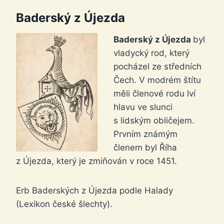
Baderský z Újezda
Baderský z Újezda
byl
vladycký rod, který
pocházel ze středních
Čech. V modrém štítu
měli členové rodu lví
hlavu ve slunci
s lidským obličejem.
Prvním známým
členem byl Říha
z Újezda, který je zmiňován v roce 1451.
Erb Baderských z Újezda podle Halady
(Lexikon české šlechty).