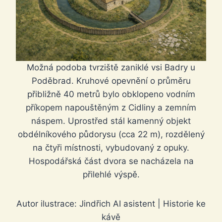
Možná podoba tvrziště zaniklé vsi Badry u
Poděbrad. Kruhové opevnění o průměru
přibližně 40 metrů bylo obklopeno vodním
příkopem napouštěným z Cidliny a zemním
náspem. Uprostřed stál kamenný objekt
obdélníkového půdorysu (cca 22 m), rozdělený
na čtyři místnosti, vybudovaný z opuky.
Hospodářská část dvora se nacházela na
přilehlé výspě.
Autor ilustrace: Jindřich AI asistent | Historie ke
kávě