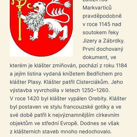
Markvarticů
pravděpodobně
v roce 1145 nad
soutokem řeky
Jizery a Zábrdky.
První dochovaný
dokument, ve
kterém je klášter zmiňován, pochází z roku 1184
a jejím listina vydaná knížetem Bedřichem pro
klášter Plasy. Klášter patřil Cisterciákům. Jeho
výstavba vyvrcholila v letech 1250–1260.
V roce 1420 byl klášter vypálen Orebity. Klášter
byl postaven ve stylu francouzské gotiky a ve
své době patřil k nejvýznamnějším církevním
objektům ve střední Evropě. Dodnes se však
z klášterních staveb mnoho nedochovalo.