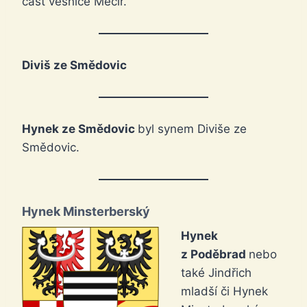
část vesnice Mečíř.
Diviš ze Smědovic
Hynek ze Smědovic
byl synem Diviše ze
Smědovic.
Hynek Minsterberský
Hynek
z Poděbrad
nebo
také Jindřich
mladší či Hynek