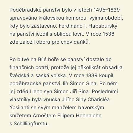
Poděbradské panství bylo v letech 1495–1839
spravováno královskou komorou, vyjma období,
kdy bylo zastaveno. Ferdinand I. Habsburský
na panství jezdil s oblibou lovit. V roce 1538
zde založil oboru pro chov daňků.
Po bitvě na Bílé hoře se panství dostalo do
finančních potíží, protože jej několikrát obsadila
švédská a saská vojska. V roce 1839 koupil
poděbradské panství Jiří Šimon Sina. Po něm
jej zdědil jeho syn Šimon Jiří Sina. Posledními
vlastníky byla vnučka Jiřího Siny Charicléa
Ypsilanti se svým manželem bavorským
knížetem Arnoštem Filipem Hohenlohe
s Schillingfürstu.