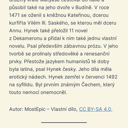
působil také na jeho dvoře v Budíně. V roce
1471 se oženil s kněžnou Kateřinou, dcerou
kurfiřta Vilém III. Saského, se kterou měl dceru
Annu. Hynek také přeložil 11 novel
z Dekameronu a přidal k nim také jednu vlastní
novelu. Psal především zábavnou prózu. V jeho
tvorbě se prolínaly středověké a renesanční
prvky. Přestože jazykem humanistů té doby
byla latina, psal Hynek česky. Jeho díla měla
erotický nádech. Hynek zemřel v červenci 1492
na syfilidu. Byl prvním známým Čechem, který
touto nemocí onemocněl.
Autor: MostEpic – Vlastní dílo,
CC BY-SA 4.0,