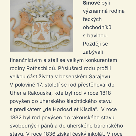
Sinové
byli
významná rodina
řeckých
obchodníků
s bavlnou.
Později se
zabývali
finančnictvím a stali se velkým konkurentem
rodiny Rothschildů. Příslušníci rodu prožili
velkou část života v bosenském Sarajevu.
V polovině 17. století se rod přestěhoval do
Uher a Rakouska, kde byl rod v roce 1818
povýšen do uherského šlechtického stavu
s predikátem „de Hodosd et Kisdia“. V roce
1832 byl rod povýšen do rakouského stavu
svobodných pánů a do uherského baronského
stavu. V roce 1836 získal český inkolát. V roce