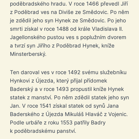
poděbradského hradu. V roce 1466 převedl Jiří
z Poděbrad ves na Diviše ze Smědovic. Po něm
je zdědil jeho syn Hynek ze Smědovic. Po jeho
smrti získal v roce 1488 od krále Vladislava II.
Jagellonského pustou ves s poplužním dvorem
a tvrzí syn Jiřího z Poděbrad Hynek, kníže
Minsterberský.
Ten daroval ves v roce 1492 svému služebníku
Hynkovi z Újezda, který přijal přídomek
Baderský a v roce 1493 propustil kníže Hynek
statek z manství. Po něm zdědil statek jeho syn
Jan. V roce 1541 získal statek od synů Jana
Baderského z Újezda Mikuláš Hlaváč z Vojenic.
Podle urbáře z roku 1553 patřily Badry
k poděbradskému panství.