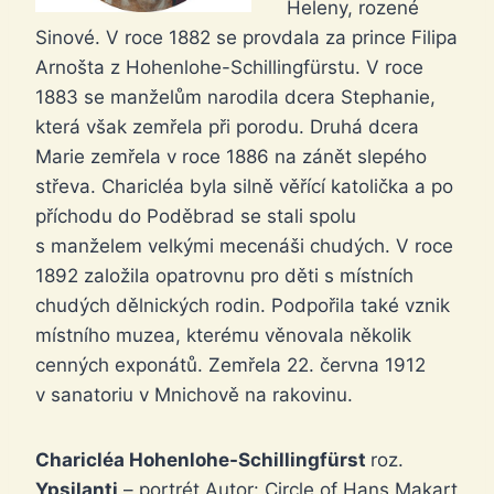
Heleny, rozené
Sinové. V roce 1882 se provdala za prince Filipa
Arnošta z Hohenlohe-Schillingfürstu. V roce
1883 se manželům narodila dcera Stephanie,
která však zemřela při porodu. Druhá dcera
Marie zemřela v roce 1886 na zánět slepého
střeva. Charicléa byla silně věřící katolička a po
příchodu do Poděbrad se stali spolu
s manželem velkými mecenáši chudých. V roce
1892 založila opatrovnu pro děti s místních
chudých dělnických rodin. Podpořila také vznik
místního muzea, kterému věnovala několik
cenných exponátů. Zemřela 22. června 1912
v sanatoriu v Mnichově na rakovinu.
Charicléa Hohenlohe-Schillingfürst
roz.
Ypsilanti
– portrét Autor: Circle of Hans Makart