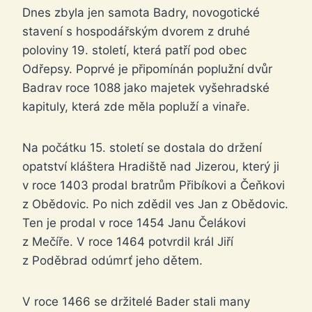
Dnes zbyla jen samota Badry, novogotické
stavení s hospodářským dvorem z druhé
poloviny 19. století, která patří pod obec
Odřepsy. Poprvé je připomínán poplužní dvůr
Badrav roce 1088 jako majetek vyšehradské
kapituly, která zde měla popluží a vinaře.
Na počátku 15. století se dostala do držení
opatství kláštera Hradiště nad Jizerou, který ji
v roce 1403 prodal bratrům Přibíkovi a Čeňkovi
z Obědovic. Po nich zdědil ves Jan z Obědovic.
Ten je prodal v roce 1454 Janu Čelákovi
z Mečíře. V roce 1464 potvrdil král Jiří
z Poděbrad odúmrť jeho dětem.
V roce 1466 se držitelé Bader stali many