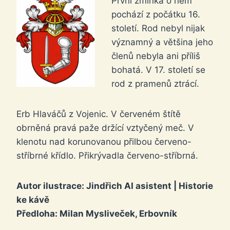
První zmínka o něm
pochází z počátku 16.
století. Rod nebyl nijak
významný a většina jeho
členů nebyla ani příliš
bohatá. V 17. století se
rod z pramenů ztrácí.
Erb Hlaváčů z Vojenic. V červeném štítě
obrněná pravá paže držící vztyčený meč. V
klenotu nad korunovanou přilbou červeno-
stříbrné křídlo. Přikrývadla červeno-stříbrná.
Autor ilustrace: Jindřich AI asistent | Historie
ke kávě
Předloha: Milan Mysliveček, Erbovník