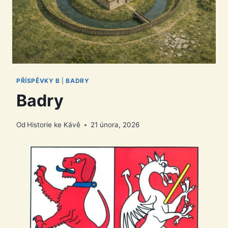
PŘÍSPĚVKY B
|
BADRY
Badry
Od
Historie ke Kávě
21 února, 2026