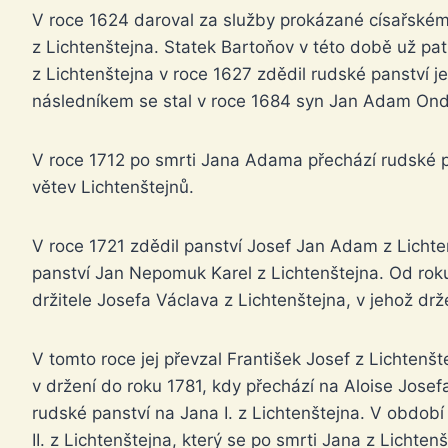
V roce 1624 daroval za služby prokázané císařském
z Lichtenštejna. Statek Bartoňov v této době už patř
z Lichtenštejna v roce 1627 zdědil rudské panství j
následníkem se stal v roce 1684 syn Jan Adam Ondř
V roce 1712 po smrti Jana Adama přechází rudské p
větev Lichtenštejnů.
V roce 1721 zdědil panství Josef Jan Adam z Lichte
panství Jan Nepomuk Karel z Lichtenštejna. Od rok
držitele Josefa Václava z Lichtenštejna, v jehož drž
V tomto roce jej převzal František Josef z Lichtenšt
v držení do roku 1781, kdy přechází na Aloise Josefa
rudské panství na Jana I. z Lichtenštejna. V období
II. z Lichtenštejna, který se po smrti Jana z Lichte