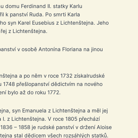
u domu Ferdinand II. statky Karlu
il k panství Ruda. Po smrti Karla
eho syn Karel Eusebius z Lichtenštejna. Jeho
ej z Lichtenštejna.
anství v osobě Antonína Floriana na jinou
nštejna a po něm v roce 1732 získalrudské
u 1748 přešlopanství dědictvím na nového
ení bylo až do roku 1772.
ejna, syn Emanuela z Lichtenštejna a měl jej
 I. z Lichtenštejna. V roce 1805 přechází
 1836 – 1858 je rudské panství v držení Aloise
nštejna stal dědicem všech rozsáhlých statků.