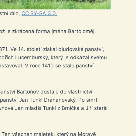
stní dílo,
CC BY-SA 3.0,
ož je zkrácená forma jména Bartoloměj.
1. Ve 14. století získal bludovské panství,
ndřich Lucemburský, který je odkázal svému
astavoval. V roce 1410 se stalo panství
anství Bartoňov dostalo do vlastnictví
 panství Jan Tunkl Drahanovský. Po smrti
nové Jan mladší Tunkl z Brníčka a Jiří starší
l. Ten všechen majetek, který na Moravě