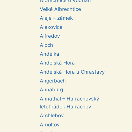
Albrechtice u Vodňan
Velké Albrechtice
Aleje – zámek
Alexovice
Alfredov
Aloch
Andělka
Andělská Hora
Andělská Hora u Chrastavy
Angerbach
Annaburg
Annathal – Harrachovský
letohrádek Harrachov
Archlebov
Arnoltov