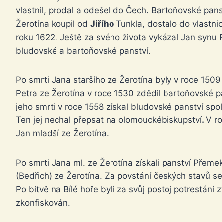
vlastnil, prodal a odešel do Čech. Bartoňovské panst
Žerotína koupil od
Jiřího
Tunkla, dostalo do vlastnic
roku 1622. Ještě za svého života vykázal Jan synu
bludovské a bartoňovské panství.
Po smrti Jana staršího ze Žerotína byly v roce 1509 
Petra ze Žerotína v roce 1530 zdědil bartoňovské p
jeho smrti v roce 1558 získal bludovské panství sp
Ten jej nechal přepsat na olomouckébiskupství
.
V r
Jan mladší ze Žerotína.
Po smrti Jana ml. ze Žerotína získali panství Přemek 
(Bedřich) ze Žerotína. Za povstání českých stavů se
Po bitvě na Bílé hoře byli za svůj postoj potrestáni z
zkonfiskován.