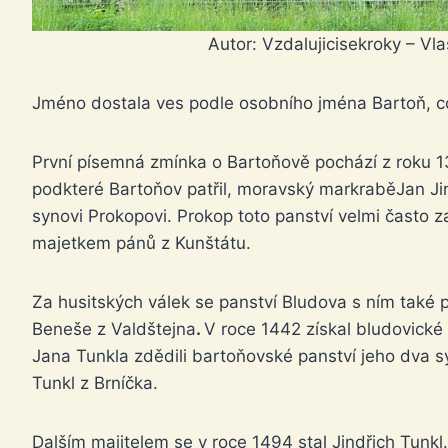
Autor: Vzdalujicisekroky – Vla
Jméno dostala ves podle osobního jména Bartoň, c
První písemná zmínka o Bartoňově pochází z roku 137
podkteré Bartoňov patřil, moravský markraběJan Ji
synovi Prokopovi. Prokop toto panství velmi často z
majetkem pánů z Kunštátu.
Za husitských válek se panství Bludova s ním také p
Beneše z Valdštejna
.
V roce 1442 získal bludovické
Jana Tunkla zdědili bartoňovské panství jeho dva sy
Tunkl z Brníčka.
Dalším majitelem se v roce 1494 stal Jindřich Tunk