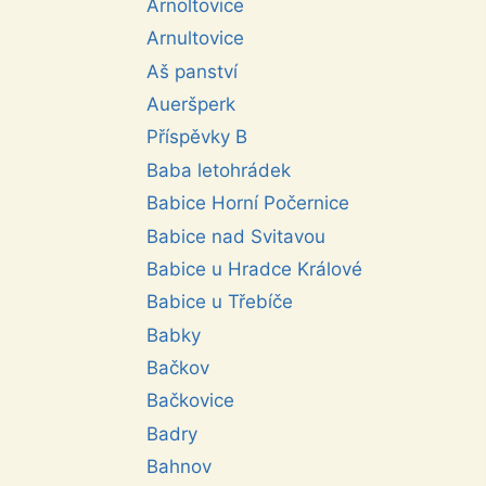
Arnoltovice
Arnultovice
Aš panství
Aueršperk
Příspěvky B
Baba letohrádek
Babice Horní Počernice
Babice nad Svitavou
Babice u Hradce Králové
Babice u Třebíče
Babky
Bačkov
Bačkovice
Badry
Bahnov