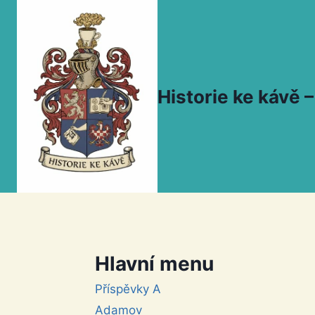
Přeskočit
na
obsah
Historie ke kávě
Hlavní menu
Příspěvky A
Adamov