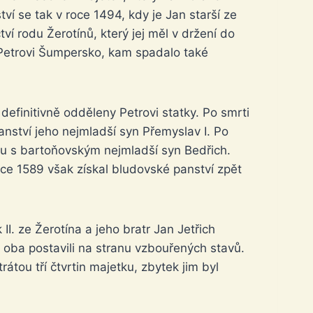
ví se tak v roce 1494, kdy je Jan starší ze
tví rodu Žerotínů, který jej měl v držení do
 Petrovi Šumpersko, kam spadalo také
definitivně odděleny Petrovi statky. Po smrti
anství jeho nejmladší syn Přemyslav I. Po
olu s bartoňovským nejmladší syn Bedřich.
oce 1589 však získal bludovské panství zpět
II. ze Žerotína a jeho bratr Jan Jetřich
 oba postavili na stranu vzbouřených stavů.
trátou tří čtvrtin majetku, zbytek jim byl