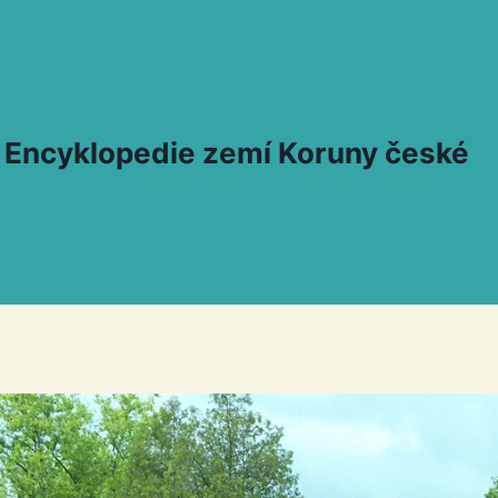
 – Encyklopedie zemí Koruny české