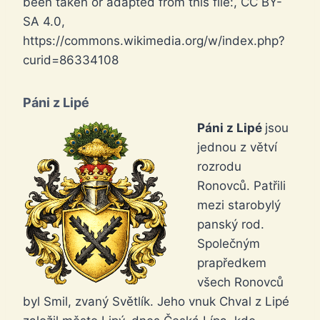
been taken or adapted from this file:, CC BY-
SA 4.0,
https://commons.wikimedia.org/w/index.php?
curid=86334108
Páni z Lipé
Páni z Lipé
jsou
jednou z větví
rozrodu
Ronovců. Patřili
mezi starobylý
panský rod.
Společným
prapředkem
všech Ronovců
byl Smil, zvaný Světlík. Jeho vnuk Chval z Lipé