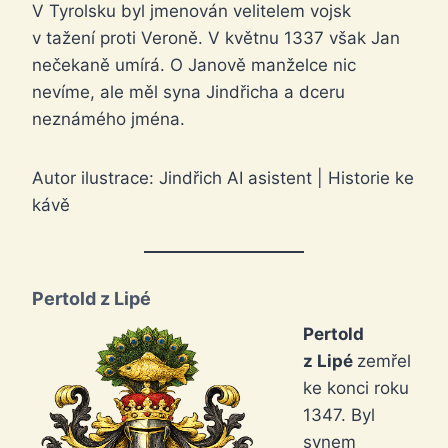
V Tyrolsku byl jmenován velitelem vojsk
v tažení proti Veroně. V květnu 1337 však Jan
nečekaně umírá. O Janově manželce nic
nevíme, ale měl syna Jindřicha a dceru
neznámého jména.
Autor ilustrace: Jindřich AI asistent | Historie ke
kávě
Pertold z Lipé
Pertold
z Lipé
zemřel
ke konci roku
1347. Byl
synem