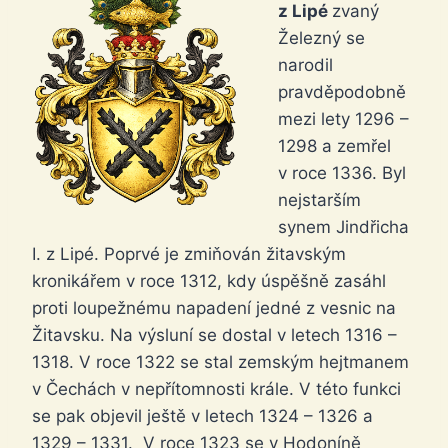
z Lipé
zvaný
Železný se
narodil
pravděpodobně
mezi lety 1296 –
1298 a zemřel
v roce 1336. Byl
nejstarším
synem Jindřicha
I. z Lipé. Poprvé je zmiňován žitavským
kronikářem v roce 1312, kdy úspěšně zasáhl
proti loupežnému napadení jedné z vesnic na
Žitavsku. Na výsluní se dostal v letech 1316 –
1318. V roce 1322 se stal zemským hejtmanem
v Čechách v nepřítomnosti krále. V této funkci
se pak objevil ještě v letech 1324 – 1326 a
1329 – 1331. V roce 1323 se v Hodoníně