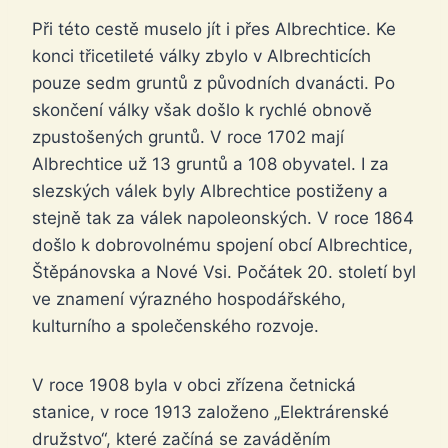
Při této cestě muselo jít i přes Albrechtice. Ke
konci třicetileté války zbylo v Albrechticích
pouze sedm gruntů z původních dvanácti. Po
skončení války však došlo k rychlé obnově
zpustošených gruntů. V roce 1702 mají
Albrechtice už 13 gruntů a 108 obyvatel. I za
slezských válek byly Albrechtice postiženy a
stejně tak za válek napoleonských. V roce 1864
došlo k dobrovolnému spojení obcí Albrechtice,
Štěpánovska a Nové Vsi. Počátek 20. století byl
ve znamení výrazného hospodářského,
kulturního a společenského rozvoje.
V roce 1908 byla v obci zřízena četnická
stanice, v roce 1913 založeno „Elektrárenské
družstvo“, které začíná se zaváděním