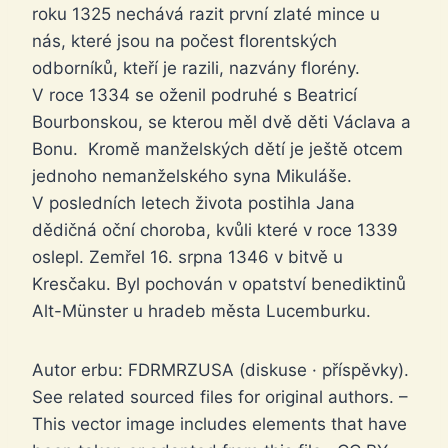
roku 1325 nechává razit první zlaté mince u
nás, které jsou na počest florentských
odborníků, kteří je razili, nazvány florény.
V roce 1334 se oženil podruhé s Beatricí
Bourbonskou, se kterou měl dvě děti Václava a
Bonu. Kromě manželských dětí je ještě otcem
jednoho nemanželského syna Mikuláše.
V posledních letech života postihla Jana
dědičná oční choroba, kvůli které v roce 1339
oslepl. Zemřel 16. srpna 1346 v bitvě u
Kresčaku. Byl pochován v opatství benediktinů
Alt-Münster u hradeb města Lucemburku.
Autor erbu: FDRMRZUSA (diskuse · příspěvky).
See related sourced files for original authors. –
This vector image includes elements that have