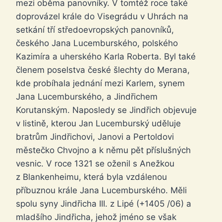
mezi oběma panovníky. V tomtéž roce také
doprovázel krále do Visegrádu v Uhrách na
setkání tří středoevropských panovníků,
českého Jana Lucemburského, polského
Kazimíra a uherského Karla Roberta. Byl také
členem poselstva české šlechty do Merana,
kde probíhala jednání mezi Karlem, synem
Jana Lucemburského, a Jindřichem
Korutanským. Naposledy se Jindřich objevuje
v listině, kterou Jan Lucemburský uděluje
bratrům Jindřichovi, Janovi a Pertoldovi
městečko Chvojno a k němu pět příslušných
vesnic. V roce 1321 se oženil s Anežkou
z Blankenheimu, která byla vzdálenou
příbuznou krále Jana Lucemburského. Měli
spolu syny Jindřicha III. z Lipé (+1405 /06) a
mladšího Jindřicha, jehož jméno se však