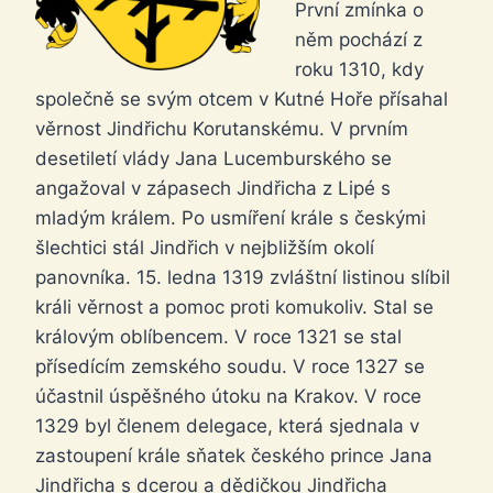
První zmínka o
něm pochází z
roku 1310, kdy
společně se svým otcem v Kutné Hoře přísahal
věrnost Jindřichu Korutanskému. V prvním
desetiletí vlády Jana Lucemburského se
angažoval v zápasech Jindřicha z Lipé s
mladým králem. Po usmíření krále s českými
šlechtici stál Jindřich v nejbližším okolí
panovníka. 15. ledna 1319 zvláštní listinou slíbil
králi věrnost a pomoc proti komukoliv. Stal se
královým oblíbencem. V roce 1321 se stal
přísedícím zemského soudu. V roce 1327 se
účastnil úspěšného útoku na Krakov. V roce
1329 byl členem delegace, která sjednala v
zastoupení krále sňatek českého prince Jana
Jindřicha s dcerou a dědičkou Jindřicha