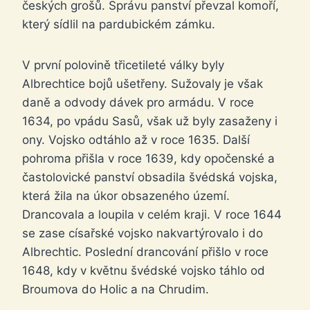
českých grošů. Správu panství převzal komoří,
který sídlil na pardubickém zámku.
V první polovině třicetileté války byly
Albrechtice bojů ušetřeny. Sužovaly je však
daně a odvody dávek pro armádu. V roce
1634, po vpádu Sasů, však už byly zasaženy i
ony. Vojsko odtáhlo až v roce 1635. Další
pohroma přišla v roce 1639, kdy opočenské a
častolovické panství obsadila švédská vojska,
která žila na úkor obsazeného území.
Drancovala a loupila v celém kraji. V roce 1644
se zase císařské vojsko nakvartýrovalo i do
Albrechtic. Poslední drancování přišlo v roce
1648, kdy v květnu švédské vojsko táhlo od
Broumova do Holic a na Chrudim.