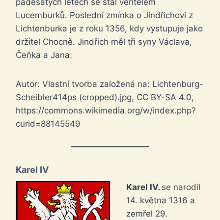
padesátých letech se stal věřitelem
Lucemburků. Poslední zmínka o Jindřichovi z
Lichtenburka je z roku 1356, kdy vystupuje jako
držitel Chocně. Jindřich měl tři syny Václava,
Čeňka a Jana.
Autor: Vlastní tvorba založená na: Lichtenburg-
Scheibler414ps (cropped).jpg, CC BY-SA 4.0,
https://commons.wikimedia.org/w/index.php?
curid=88145549
Karel IV
Karel IV.
se narodil
14. května 1316 a
zemřel 29.