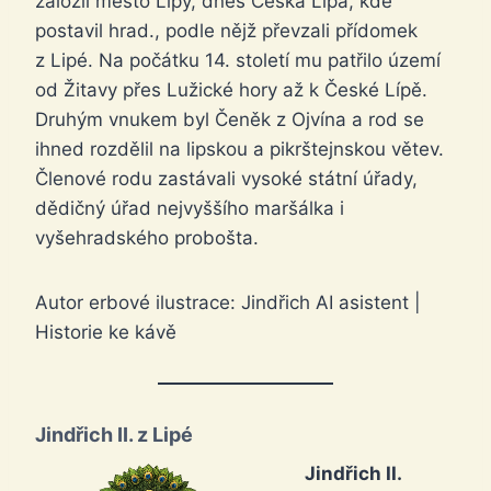
založil město Lipý, dnes Česká Lípa, kde
postavil hrad., podle nějž převzali přídomek
z Lipé. Na počátku 14. století mu patřilo území
od Žitavy přes Lužické hory až k České Lípě.
Druhým vnukem byl Čeněk z Ojvína a rod se
ihned rozdělil na lipskou a pikrštejnskou větev.
Členové rodu zastávali vysoké státní úřady,
dědičný úřad nejvyššího maršálka i
vyšehradského probošta.
Autor erbové ilustrace: Jindřich AI asistent |
Historie ke kávě
Jindřich II. z Lipé
Jindřich II.