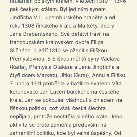
titulárním polským králem, v letech 1310 – 1346
pak českým králem. Byl jediným synem
Jindřicha VII., lucemburského hraběte a od
roku 1308 římského krále a Markéty, dcery
Jana Brabantského. Své dětství trávil na
francouzském královském dvoře Filipa
Sličného. 1. září 1310 se oženil s Eliškou
Přemyslovnou. S Eliškou měl tři syny Václava
(Karla), Přemysla Otakara a Jana Jindřicha a
čtyři dcery Markétu, Jitku (Gutu), Annu a Elišku.
7. února 1311 proběhla v bazilice svatého Víta
korunovace Jan Lucemburského na českého
krále. Jan se pokoušel vládnout s ohledem na
říšskou politiku, což však česká šlechta
nepřijala, protože nechtěla silného krále. Jeho
aktivita se proto zaměřila především na
zahraniční politiku, kde byl velmi úspěšný. Od