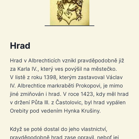
Hrad
Hrad v Albrechticích vznikl pravděpodobně již
za Karla IV., který ves povýšil na městečko.
V listě z roku 1398, kterým zastavoval Václav
IV. Albrechtice markraběti Prokopovi, je mimo
jiné zmiňován i hrad. V roce 1423, kdy měl hrad
v držení Půta III. z Častolovic, byl hrad vypálen
Orebity pod vedením Hynka Krušiny.
Když se poté dostal do jeho vlastnictví,
pravděpodobně hrad zase opravil, neboť jej