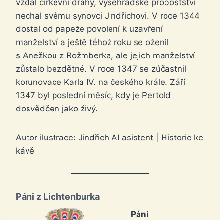
vzdal církevní dráhy, vyšehradské proboštství
nechal svému synovci Jindřichovi. V roce 1344
dostal od papeže povolení k uzavření
manželství a ještě téhož roku se oženil
s Anežkou z Rožmberka, ale jejich manželství
zůstalo bezdětné. V roce 1347 se zúčastnil
korunovace Karla IV. na českého krále. Září
1347 byl poslední měsíc, kdy je Pertold
dosvědčen jako živý.
Autor ilustrace: Jindřich AI asistent | Historie ke
kávě
Páni z Lichtenburka
Páni