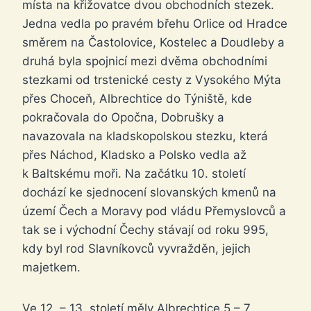
místa na křižovatce dvou obchodních stezek.
Jedna vedla po pravém břehu Orlice od Hradce
směrem na Častolovice, Kostelec a Doudleby a
druhá byla spojnicí mezi dvěma obchodními
stezkami od trstenické cesty z Vysokého Mýta
přes Choceň, Albrechtice do Týniště, kde
pokračovala do Opočna, Dobrušky a
navazovala na kladskopolskou stezku, která
přes Náchod, Kladsko a Polsko vedla až
k Baltskému moři. Na začátku 10. století
dochází ke sjednocení slovanských kmenů na
území Čech a Moravy pod vládu Přemyslovců a
tak se i východní Čechy stávají od roku 995,
kdy byl rod Slavníkovců vyvražděn, jejich
majetkem.
Ve 12. – 13. století měly Albrechtice 5 – 7