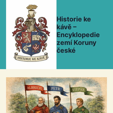
Přeskočit
na
obsah
Historie ke
kávě –
Encyklopedie
zemí Koruny
české