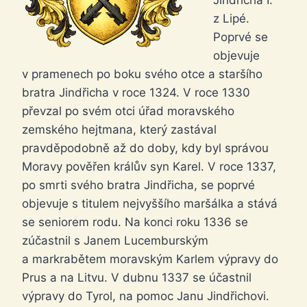
Jindřicha I.
z Lipé.
Poprvé se
objevuje
v pramenech po boku svého otce a staršího
bratra Jindřicha v roce 1324. V roce 1330
převzal po svém otci úřad moravského
zemského hejtmana, který zastával
pravděpodobně až do doby, kdy byl správou
Moravy pověřen králův syn Karel. V roce 1337,
po smrti svého bratra Jindřicha, se poprvé
objevuje s titulem nejvyššího maršálka a stává
se seniorem rodu. Na konci roku 1336 se
zúčastnil s Janem Lucemburským
a markrabětem moravským Karlem výpravy do
Prus a na Litvu. V dubnu 1337 se účastnil
výpravy do Tyrol, na pomoc Janu Jindřichovi.