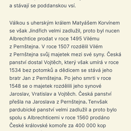
a stávají se poddanskou vsí.
Válkou s uherským králem Matyášem Korvínem
se však Jindřich velmi zadlužil, proto byl nucen
Albrechtice prodat v roce 1495 Vilému
z Pernštejna. V roce 1507 rozdělil Vilém
z Pernštejna svůj majetek mezi své syny. Česká
panství dostal Vojtěch, který však umírá v roce
1534 bez potomků a dědicem se stává jeho
bratr Jan z Pernštejna. Po jeho smrti v roce
1548 se o majetek rozdělili jeho synové
Jaroslav, Vratislav a Vojtěch. Česká panství
přešla na Jaroslava z Pernštejna
.
Tenvšak
pardubické panství velmi zadlužil a proto bylo
spolu s Albrechticemi v roce 1560 prodáno
České královské komoře za 400 000 kop