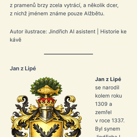
z pramenů brzy zcela vytrácí, a několik dcer,
z nichž jménem známe pouze Alžbětu.
Autor ilustrace: Jindřich AI asistent | Historie ke
kávě
Jan z Lipé
Jan z Lipé
se narodil
kolem roku
1309 a
zemřel
v roce 1337.
Byl synem