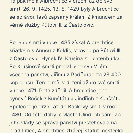
Ta pak měla Albrechtice v držení až do své
smrti 26. 9. 1425. 13. 8. 1429 byly Albrechtice i
se správou lesů zapsány králem Zikmundem za
věrné služby Půtovi III. z Častolovic.
Po jeho smrti v roce 1435 získal Albrechtice
sňatkem s Annou z Koldic, vdovou po Půtovi III.
z Častolovic, Hynek IV. Krušina z Lichtenburka.
Po Krušinově smrti prodal jeho syn Vilém
všechna panství, Jiřímu z Poděbrad za 23 400
kop grošů. Ten je měl v držení až do své smrti
v roce 1471. Poté zdědili Albrechtice jeho
synové Boček z Kunštátu a Jindřich z Kunštátu.
Společně je drželi až do Bočkovy smrti v roce
1480. Od této doby je vlastnil Jindřich sám. Za
jeho vlády se správa panství přestěhovala na
hrad Litice, Albrechtice ztrácejí statut městečka