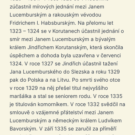
zúčastnil mírových jednání mezi Janem
Lucemburským a rakouským vévodou
Fridrichem I. Habsburským. Na přelomu let
1323 – 1324 se v Korutanech účastnil jednání o
smír mezi Janem Lucemburským a bývalým
králem Jindřichem Korutanským, která skončila
úspěchem a dohoda byla uzavřena v červenci
1324. V roce 1327 se Jindřich účastnil tažení
Jana Lucemburského do Slezska a roku 1329
pak do Polska a na Litvu. Po smrti svého otce
v roce 1329 na něj přešel titul nejvyššího
maršálka a stal se seniorem rodu. V roce 1335
je titulován komorníkem. V roce 1332 svědčil na
smlouvě o vzájemné přátelství mezi Janem
Lucemburským a německým králem Ludvíkem
Bavorským. V září 1335 se zaručil za příměří