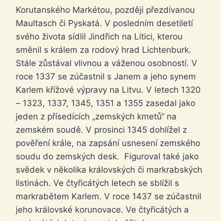
Korutanského Markétou, později přezdívanou
Maultasch či Pyskatá. V posledním desetiletí
svého života sídlil Jindřich na Litici, kterou
směnil s králem za rodový hrad Lichtenburk.
Stále zůstával vlivnou a váženou osobností. V
roce 1337 se zúčastnil s Janem a jeho synem
Karlem křížové výpravy na Litvu. V letech 1320
– 1323, 1337, 1345, 1351 a 1355 zasedal jako
jeden z přísedících „zemských kmetů“ na
zemském soudě. V prosinci 1345 dohlížel z
pověření krále, na zapsání usnesení zemského
soudu do zemských desk. Figuroval také jako
svědek v několika královských či markrabských
listinách. Ve čtyřicátých letech se sblížil s
markrabětem Karlem. V roce 1437 se zúčastnil
jeho královské korunovace. Ve čtyřicátých a