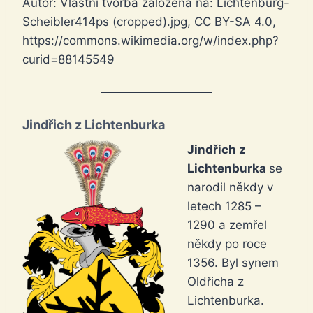
Autor: Vlastní tvorba založená na: Lichtenburg-
Scheibler414ps (cropped).jpg, CC BY-SA 4.0,
https://commons.wikimedia.org/w/index.php?
curid=88145549
Jindřich z Lichtenburka
Jindřich z
Lichtenburka
se
narodil někdy v
letech 1285 –
1290 a zemřel
někdy po roce
1356. Byl synem
Oldřicha z
Lichtenburka.