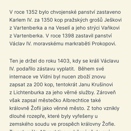
V roce 1352 bylo chvojenské panství zastaveno
Karlem IV. za 1350 kop pražských grošů Ješkovi
z Vartenberka a na Veselí a jeho strýci Vaňkovi
z Vartenberka. V roce 1398 zastavil panství
Václav IV. moravskému markraběti Prokopovi.
Ten je držel do roku 1403, kdy se králi Václavu
IV. podařilo zástavu vyplatit. Během své
internace ve Vídni byl nucen zboží znovu
zapsat za 200 kop, tentokrát Janu Krušinovi
z Lichtenburka za jeho věrné služby. Zároveň
však zapsal městečko Albrechtice také
královně Žofii jako věnné město. Z toho vznikly
dlouhé rozepře, které byly vyřešeny u
zemského soudu ve prospěch královny Žofie.