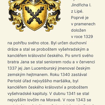
Jindřicha I.
z Lipé.
Poprvé je
v pramenech
doložen
v roce 1329
na pohřbu svého otce. Byl určen duchovní
dráze a stal se proboštem vyšehradským a
kancléřem království českého. Po smrti svého
bratra Jana se stal seniorem rodu a v červenci
1337 jej Jan Lucemburský jmenoval českým
zemským hejtmanem. Roku 1340 zastával
Pertold úřad nejvyššího maršálka, byl
kancléřem českého království a proboštem
vyšehradské kapituly. V dubnu 1341 se stal
nejvyšším lovčím na Moravě. V roce 1343 se