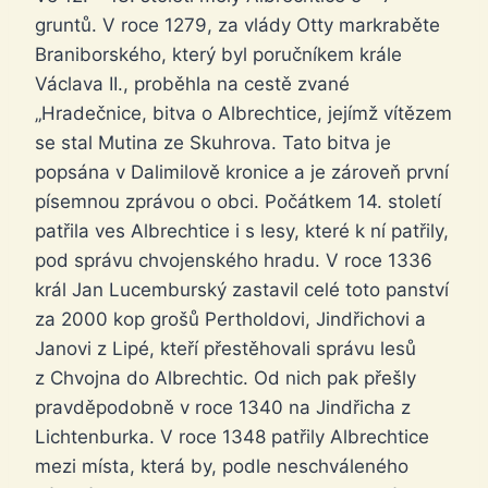
gruntů. V roce 1279, za vlády Otty markraběte
Braniborského, který byl poručníkem krále
Václava II., proběhla na cestě zvané
„Hradečnice, bitva o Albrechtice, jejímž vítězem
se stal Mutina ze Skuhrova. Tato bitva je
popsána v Dalimilově kronice a je zároveň první
písemnou zprávou o obci. Počátkem 14. století
patřila ves Albrechtice i s lesy, které k ní patřily,
pod správu chvojenského hradu. V roce 1336
král Jan Lucemburský zastavil celé toto panství
za 2000 kop grošů Pertholdovi, Jindřichovi a
Janovi z Lipé, kteří přestěhovali správu lesů
z Chvojna do Albrechtic. Od nich pak přešly
pravděpodobně v roce 1340 na Jindřicha z
Lichtenburka. V roce 1348 patřily Albrechtice
mezi místa, která by, podle neschváleného