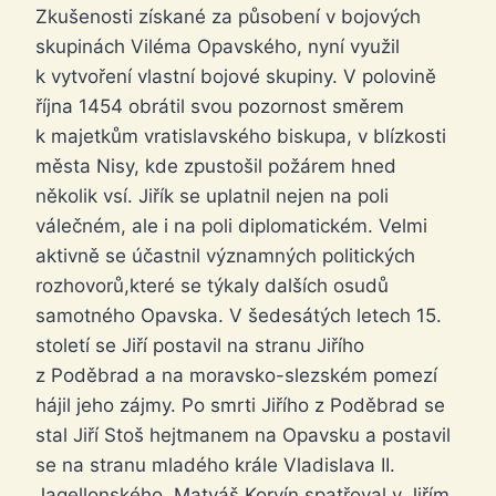
Zkušenosti získané za působení v bojových
skupinách Viléma Opavského, nyní využil
k vytvoření vlastní bojové skupiny. V polovině
října 1454 obrátil svou pozornost směrem
k majetkům vratislavského biskupa, v blízkosti
města Nisy, kde zpustošil požárem hned
několik vsí. Jiřík se uplatnil nejen na poli
válečném, ale i na poli diplomatickém. Velmi
aktivně se účastnil významných politických
rozhovorů,které se týkaly dalších osudů
samotného Opavska. V šedesátých letech 15.
století se Jiří postavil na stranu Jiřího
z Poděbrad a na moravsko-slezském pomezí
hájil jeho zájmy. Po smrti Jiřího z Poděbrad se
stal Jiří Stoš hejtmanem na Opavsku a postavil
se na stranu mladého krále Vladislava II.
Jagellonského. Matyáš Korvín spatřoval v Jiřím