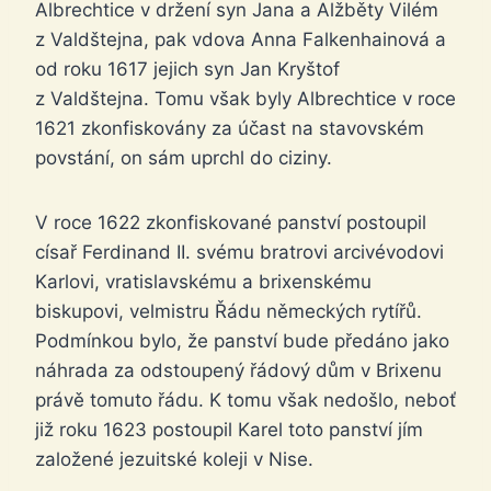
Albrechtice v držení syn Jana a Alžběty Vilém
z Valdštejna, pak vdova Anna Falkenhainová a
od roku 1617 jejich syn Jan Kryštof
z Valdštejna. Tomu však byly Albrechtice v roce
1621 zkonfiskovány za účast na stavovském
povstání, on sám uprchl do ciziny.
V roce 1622 zkonfiskované panství postoupil
císař Ferdinand II. svému bratrovi arcivévodovi
Karlovi, vratislavskému a brixenskému
biskupovi, velmistru Řádu německých rytířů.
Podmínkou bylo, že panství bude předáno jako
náhrada za odstoupený řádový dům v Brixenu
právě tomuto řádu. K tomu však nedošlo, neboť
již roku 1623 postoupil Karel toto panství jím
založené jezuitské koleji v Nise.