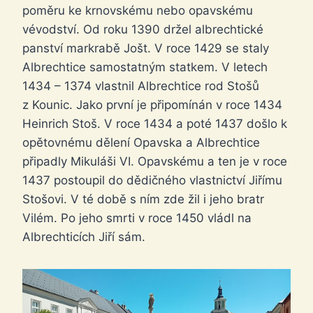
poměru ke krnovskému nebo opavskému
vévodství. Od roku 1390 držel albrechtické
panství markrabě Jošt. V roce 1429 se staly
Albrechtice samostatným statkem. V letech
1434 – 1374 vlastnil Albrechtice rod Stošů
z Kounic. Jako první je připomínán v roce 1434
Heinrich Stoš. V roce 1434 a poté 1437 došlo k
opětovnému dělení Opavska a Albrechtice
připadly Mikuláši VI. Opavskému a ten je v roce
1437 postoupil do dědičného vlastnictví Jiřímu
Stošovi. V té době s ním zde žil i jeho bratr
Vilém. Po jeho smrti v roce 1450 vládl na
Albrechticích Jiří sám.