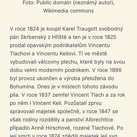
Foto: Public domain (neznámý autor),
Wikimedia commons
V roce 1824 je koupil Karel Traugott svobodný
pán Skrbenský z Hříště a ten je v roce 1825
prodal opavským podnikatelům Vincentu
Tlachovi a Vincentu Keilovi. Ti ve městě
vybudovali válcovny plechu, které byly na svou
dobu velmi moderním podnikem. V roce 1896
byl provoz ukončen a výroba přeložena do
Bohumína. Dnes je v místech tohoto závodu
pila. V roce 1837 zemřel Vincent Tlach a za rok
po něm i Vincent Keil. Pozůstalí zprvu
spravovali majetek společně, v roce 1847 se
však rodiny rozdělily a panství Albrechtice
připadlo Anně Hirschové, rozené Tlachové. Po
její smrti v roce 1874 zdědili majetek její syn