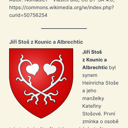
https://commons.wikimedia.org/w/index.php?
curid=50756254
Jiří Stoš z Kounic a Albrechtic
Jiří Stoš
z Kounic a
Albrechtic
byl
synem
Heinricha Stoše
a jeho
manželky
Kateřiny
Stošové. První
zmínka o osobě