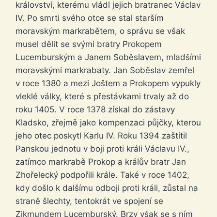
království, kterému vládl jejich bratranec Václav
IV. Po smrti svého otce se stal starším
moravským markrabětem, o správu se však
musel dělit se svými bratry Prokopem
Lucemburským a Janem Soběslavem, mladšími
moravskými markrabaty. Jan Soběslav zemřel
v roce 1380 a mezi Joštem a Prokopem vypukly
vleklé války, které s přestávkami trvaly až do
roku 1405. V roce 1378 získal do zástavy
Kladsko, zřejmě jako kompenzaci půjčky, kterou
jeho otec poskytl Karlu IV. Roku 1394 zaštítil
Panskou jednotu v boji proti králi Václavu IV.,
zatímco markrabě Prokop a králův bratr Jan
Zhořelecký podpořili krále. Také v roce 1402,
kdy došlo k dalšímu odboji proti králi, zůstal na
straně šlechty, tentokrát ve spojení se
Zikmundem Lucemburský. Brzy však se s ním