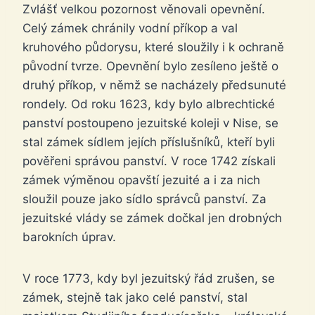
Zvlášť velkou pozornost věnovali opevnění.
Celý zámek chránily vodní příkop a val
kruhového půdorysu, které sloužily i k ochraně
původní tvrze. Opevnění bylo zesíleno ještě o
druhý příkop, v němž se nacházely předsunuté
rondely. Od roku 1623, kdy bylo albrechtické
panství postoupeno jezuitské koleji v Nise, se
stal zámek sídlem jejích příslušníků, kteří byli
pověřeni správou panství. V roce 1742 získali
zámek výměnou opavští jezuité a i za nich
sloužil pouze jako sídlo správců panství. Za
jezuitské vlády se zámek dočkal jen drobných
barokních úprav.
V roce 1773, kdy byl jezuitský řád zrušen, se
zámek, stejně tak jako celé panství, stal