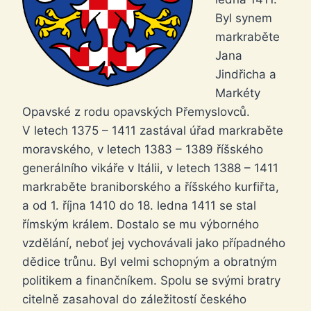
Byl synem
markraběte
Jana
Jindřicha a
Markéty
Opavské z rodu opavských Přemyslovců.
V letech 1375 – 1411 zastával úřad markraběte
moravského, v letech 1383 – 1389 říšského
generálního vikáře v Itálii, v letech 1388 – 1411
markraběte braniborského a říšského kurfiřta,
a od 1. října 1410 do 18. ledna 1411 se stal
římským králem. Dostalo se mu výborného
vzdělání, neboť jej vychovávali jako případného
dědice trůnu. Byl velmi schopným a obratným
politikem a finančníkem. Spolu se svými bratry
citelně zasahoval do záležitostí českého