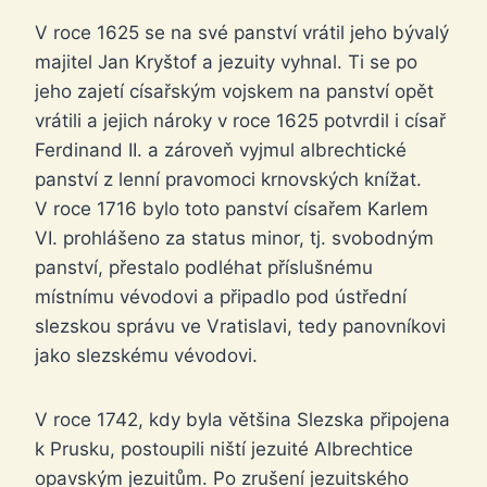
V roce 1625 se na své panství vrátil jeho bývalý
majitel Jan Kryštof a jezuity vyhnal. Ti se po
jeho zajetí císařským vojskem na panství opět
vrátili a jejich nároky v roce 1625 potvrdil i císař
Ferdinand II. a zároveň vyjmul albrechtické
panství z lenní pravomoci krnovských knížat.
V roce 1716 bylo toto panství císařem Karlem
VI. prohlášeno za status minor, tj. svobodným
panství, přestalo podléhat příslušnému
místnímu vévodovi a připadlo pod ústřední
slezskou správu ve Vratislavi, tedy panovníkovi
jako slezskému vévodovi.
V roce 1742, kdy byla většina Slezska připojena
k Prusku, postoupili niští jezuité Albrechtice
opavským jezuitům. Po zrušení jezuitského