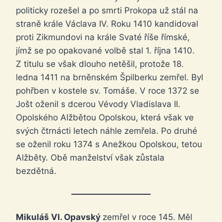
politicky rozešel a po smrti Prokopa už stál na
straně krále Václava IV. Roku 1410 kandidoval
proti Zikmundovi na krále Svaté říše římské,
jímž se po opakované volbě stal 1. října 1410.
Z titulu se však dlouho netěšil, protože 18.
ledna 1411 na brněnském Špilberku zemřel. Byl
pohřben v kostele sv. Tomáše. V roce 1372 se
Jošt oženil s dcerou Vévody Vladislava II.
Opolského Alžbětou Opolskou, která však ve
svých čtrnácti letech náhle zemřela. Po druhé
se oženil roku 1374 s Anežkou Opolskou, tetou
Alžběty. Obě manželství však zůstala
bezdětná.
Mikuláš VI. Opavský
zemřel v roce 145. Měl