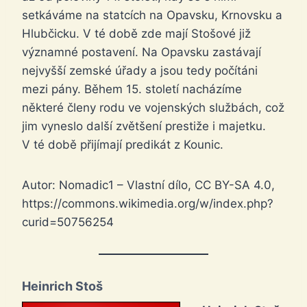
setkáváme na statcích na Opavsku, Krnovsku a
Hlubčicku. V té době zde mají Stošové již
významné postavení. Na Opavsku zastávají
nejvyšší zemské úřady a jsou tedy počítáni
mezi pány. Během 15. století nacházíme
některé členy rodu ve vojenských službách, což
jim vyneslo další zvětšení prestiže i majetku.
V té době přijímají predikát z Kounic.
Autor: Nomadic1 – Vlastní dílo, CC BY-SA 4.0,
https://commons.wikimedia.org/w/index.php?
curid=50756254
Heinrich Stoš