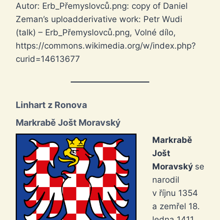
Autor: Erb_Přemyslovců.png: copy of Daniel
Zeman’s uploadderivative work: Petr Wudi
(talk) – Erb_Přemyslovců.png, Volné dílo,
https://commons.wikimedia.org/w/index.php?
curid=14613677
Linhart z Ronova
Markrabě Jošt Moravský
Markrabě
Jošt
Moravský
se
narodil
v říjnu 1354
a zemřel 18.
ledna 1411.