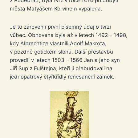
z Poděbrad, byla tvrz v roce 1474 po dobytí
města Matyášem Korvínem vypálena.
Je to zároveň i první písemný údaj o tvrzi
vůbec. Obnovena byla až v letech 1492 – 1498,
kdy Albrechtice vlastnili Adolf Makrota,
v pozdně gotickém slohu. Další přestavbu
provedli v letech 1503 – 1566 Jan a jeho syn
Jiří Sup z Fulštejna, kteří ji přebudovali na
jednopatrový čtyřkřídlý renesanční zámek.