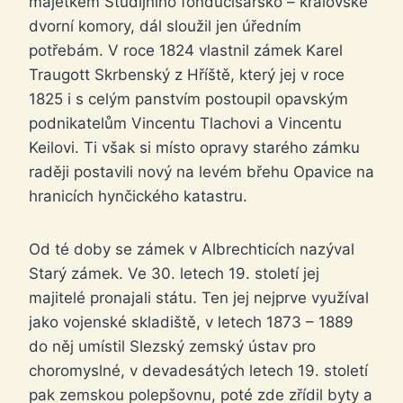
majetkem Studijního fonducísařsko – královské
dvorní komory, dál sloužil jen úředním
potřebám. V roce 1824 vlastnil zámek Karel
Traugott Skrbenský z Hříště, který jej v roce
1825 i s celým panstvím postoupil opavským
podnikatelům Vincentu Tlachovi a Vincentu
Keilovi. Ti však si místo opravy starého zámku
raději postavili nový na levém břehu Opavice na
hranicích hynčického katastru.
Od té doby se zámek v Albrechticích nazýval
Starý zámek. Ve 30. letech 19. století jej
majitelé pronajali státu. Ten jej nejprve využíval
jako vojenské skladiště, v letech 1873 – 1889
do něj umístil Slezský zemský ústav pro
choromyslné, v devadesátých letech 19. století
pak zemskou polepšovnu, poté zde zřídil byty a