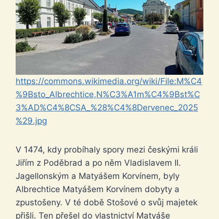
https://commons.wikimedia.org/wiki/File:M%C4
%9Bsto_Albrechtice,N%C3%A1m%C4%9Bst%C
3%AD%C4%8CSA_%28%C4%8Dervenec_2025
%29.jpg
V 1474, kdy probíhaly spory mezi českými králi
Jiřím z Poděbrad a po něm Vladislavem II.
Jagellonským a Matyášem Korvínem, byly
Albrechtice Matyášem Korvínem dobyty a
zpustošeny. V té době Stošové o svůj majetek
přišli. Ten přešel do vlastnictví Matyáše