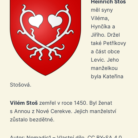
Heinrich Stoš
měl syny
Viléma,
Hynčíka a
Jiřího. Držel
také Petříkovy
a část obce
Levic. Jeho
manželkou
byla Kateřina
Stošová.
Vilém Stoš
zemřel v roce 1450. Byl ženat
s Annou z Nové Cerekve. Jejich manželství
zůstalo bezdětné.
Autor: Nomadic1 – Vlastní dílo, CC BY-SA 4.0,