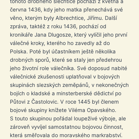
tohoto drobného šlechtice pochází z května a
června 1436, kdy jeho matka přenechává své
věno, kterým byly Albrechtice, Jiřímu. Další
zpráva, taktéž z roku 1436, pochází od
kronikáře Jana Dlugosze, který vylíčil jeho první
válečné kroky, kterého ho zavedly až do
Polska. Poté byl účastníkem ještě několika
drobných sporů, které se staly jen předehrou
jeho životní role válečníka. Své doposud nabité
válečnické zkušenosti uplatňoval v bojových
skupinách slezských zeměpánů, v nekonečných
bojích o kladské a minsterberské dědictví po
Půtovi z Častolovic. V roce 1445 byl členem
bojové skupiny knížete Viléma Opavského.
S touto skupinou pořádal loupeživé výboje, ale
zároveň vyvíjel samostatnou bojovou činnost,
která směřovala do moravského markrabství.