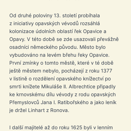
Od druhé poloviny 13. století probíhala
z iniciativy opavských vévodů rozsáhlá
kolonizace údolních oblastí řek Opavice a
Opavy. V této době se zde usazovali převážně
osadníci německého původu. Město bylo
vybudováno na levém břehu řeky Opavice.
První zmínky o tomto městě, které v té době
ještě městem nebylo, pocházejí z roku 1377
v listině o rozdělení opavského knížectví po
smrti knížete Mikuláše II. Albrechtice připadly
ke krnovskému dílu vévody z rodu opavských
Přemyslovců Jana I. Ratibořského a jako leník
je držel Linhart z Ronova.
I další majitelé až do roku 1625 byli v lenním