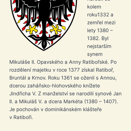
kolem
roku1332 a
zemřel mezi
lety 1380 –
1382. Byl
nejstarším
synem
Mikuláše II. Opavského a Anny Ratibořské. Po
rozdělení majetku v roce 1377 získal Ratiboř,
Bruntál a Krnov. Roku 1361 se oženil s Annou,
dcerou zaháňsko-hlohovského knížete
Jindřicha V. Z manželství se narodili synové Jan
II. a Mikuláš V. a dcera Markéta (1380 – 1407).
Je pochován v dominikánském klášteře
v Ratiboři.