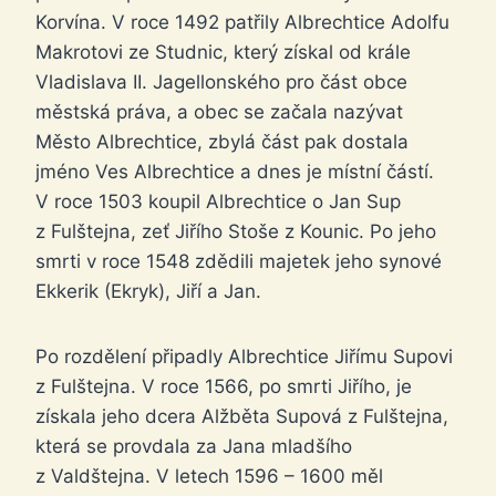
Korvína. V roce 1492 patřily Albrechtice Adolfu
Makrotovi ze Studnic, který získal od krále
Vladislava II. Jagellonského pro část obce
městská práva, a obec se začala nazývat
Město Albrechtice, zbylá část pak dostala
jméno Ves Albrechtice a dnes je místní částí.
V roce 1503 koupil Albrechtice o Jan Sup
z Fulštejna, zeť Jiřího Stoše z Kounic. Po jeho
smrti v roce 1548 zdědili majetek jeho synové
Ekkerik (Ekryk), Jiří a Jan.
Po rozdělení připadly Albrechtice Jiřímu Supovi
z Fulštejna. V roce 1566, po smrti Jiřího, je
získala jeho dcera Alžběta Supová z Fulštejna,
která se provdala za Jana mladšího
z Valdštejna. V letech 1596 – 1600 měl