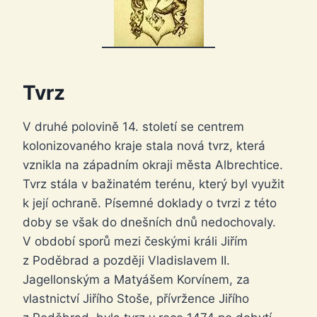
Tvrz
V druhé polovině 14. století se centrem
kolonizovaného kraje stala nová tvrz, která
vznikla na západním okraji města Albrechtice.
Tvrz stála v bažinatém terénu, který byl využit
k její ochraně. Písemné doklady o tvrzi z této
doby se však do dnešních dnů nedochovaly.
V období sporů mezi českými králi Jiřím
z Poděbrad a později Vladislavem II.
Jagellonským a Matyášem Korvínem, za
vlastnictví Jiřího Stoše, přívržence Jiřího