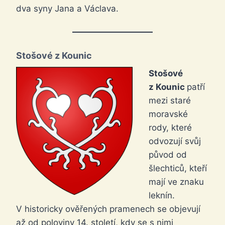
dva syny Jana a Václava.
Stošové z Kounic
Stošové
z Kounic
patří
mezi staré
moravské
rody, které
odvozují svůj
původ od
šlechticů, kteří
mají ve znaku
leknín.
V historicky ověřených pramenech se objevují
až od poloviny 14. století, kdy se s nimi