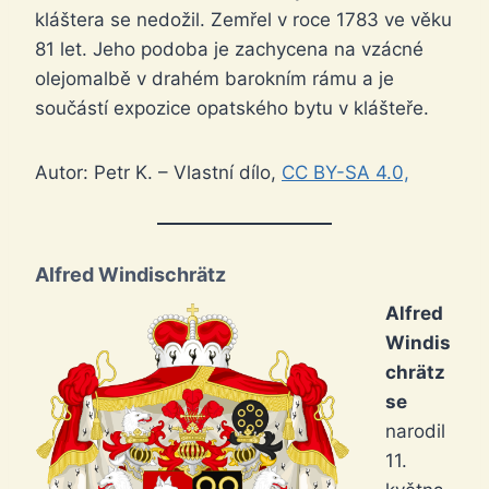
kláštera se nedožil. Zemřel v roce 1783 ve věku
81 let. Jeho podoba je zachycena na vzácné
olejomalbě v drahém barokním rámu a je
součástí expozice opatského bytu v klášteře.
Autor: Petr K. – Vlastní dílo,
CC BY-SA 4.0,
Alfred Windischrätz
Alfred
Windis
chrätz
se
narodil
11.