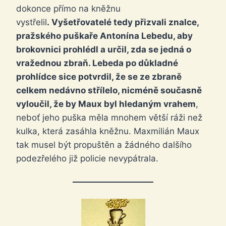
dokonce přímo na kněžnu
vystřelil
. Vyšetřovatelé tedy přizvali znalce,
pražského puškaře Antonína Lebedu, aby
brokovnici prohlédl a určil, zda se jedná o
vražednou zbraň. Lebeda po důkladné
prohlídce sice potvrdil, že se ze zbraně
celkem nedávno střílelo, nicméně současně
vyloučil, že by Maux byl hledaným vrahem
,
neboť jeho puška měla mnohem větší ráži než
kulka, která zasáhla kněžnu. Maxmilián Maux
tak musel být propuštěn a žádného dalšího
podezřelého již policie nevypátrala.