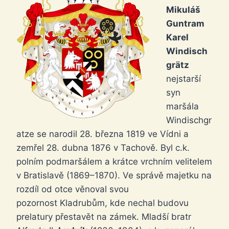
Mikuláš
Guntram
Karel
Windisch
grätz
nejstarší
syn
maršála
Windischgr
atze se narodil 28. března 1819 ve Vídni a
zemřel 28. dubna 1876 v Tachově. Byl c.k.
polním podmaršálem a krátce vrchním velitelem
v Bratislavě (1869–1870). Ve správě majetku na
rozdíl od otce věnoval svou
pozornost Kladrubům, kde nechal budovu
prelatury přestavět na zámek. Mladší bratr