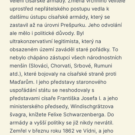
velení císařské armády. Změna vrchního velitele
uprostřed nepřátelského postupu vedla k
dalšímu ústupu císařské armády, který se
zastavil až na úrovni Prešpurku. Jeho odvolání
ale mělo i politické důvody. Byl
ultrakonzervativní legitimista, který na
obsazeném území zaváděl staré pořádky. To
nebylo chápáno zástupci všech národnostních
menšin (Slováci, Chorvati, Srbové, Rumuni
atd.), které bojovaly na císařské straně proti
Maďarům. I jeho představy staronového
uspořádání státu se neshodovaly s
představami císaře Františka Josefa I. a jeho
ministerského předsedy, Windischgrätzova
švagra, knížete Felixe Schwarzenberga. Do
armády a vyšší politiky se již nikdy nevrátil.
Zemřel v březnu roku 1862 ve Vídni, a jeho