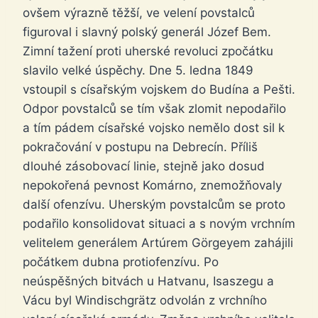
ovšem výrazně těžší, ve velení povstalců
figuroval i slavný polský generál Józef Bem.
Zimní tažení proti uherské revoluci zpočátku
slavilo velké úspěchy. Dne 5. ledna 1849
vstoupil s císařským vojskem do Budína a Pešti.
Odpor povstalců se tím však zlomit nepodařilo
a tím pádem císařské vojsko nemělo dost sil k
pokračování v postupu na Debrecín. Příliš
dlouhé zásobovací linie, stejně jako dosud
nepokořená pevnost Komárno, znemožňovaly
další ofenzívu. Uherským povstalcům se proto
podařilo konsolidovat situaci a s novým vrchním
velitelem generálem Artúrem Görgeyem zahájili
počátkem dubna protiofenzívu. Po
neúspěšných bitvách u Hatvanu, Isaszegu a
Vácu byl Windischgrätz odvolán z vrchního