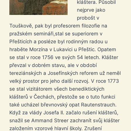
kláštera. Působil
nejprve jako
probošt v
Touškově, pak byl profesorem filozofie na
pražském semináři,stal se superiorem v
Přešticích a posléze byl rodinným radou u
hraběte Morzína v Lukavici u Přeštic. Opatem
se stal v roce 1756 ve svých 54 letech. Klášter
převzal v dobrém stavu, ale v období
tereziánských a Josefínských reforem už neměl
velký prostor pro jeho další rozvoj. V roce 1773
se stal vizitátorem všech benediktických
klášterů v Čechách, přestože se o tuto funkci
také ucházel břevnovský opat Rautenstrauch.
Když za vlády Josefa II. začalo rušení klášterů,
snažil se Ammand Streer zachranít svůj klášter
založením vzorové hlavní školy. Zrušení