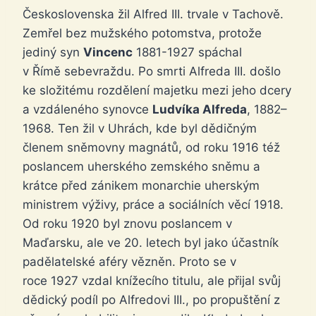
Československa žil Alfred III. trvale v Tachově.
Zemřel bez mužského potomstva, protože
jediný syn
Vincenc
1881-1927 spáchal
v Římě sebevraždu. Po smrti Alfreda III. došlo
ke složitému rozdělení majetku mezi jeho dcery
a vzdáleného synovce
Ludvíka Alfreda
, 1882–
1968. Ten žil v Uhrách, kde byl dědičným
členem sněmovny magnátů, od roku 1916 též
poslancem uherského zemského sněmu a
krátce před zánikem monarchie uherským
ministrem výživy, práce a sociálních věcí 1918.
Od roku 1920 byl znovu poslancem v
Maďarsku, ale ve 20. letech byl jako účastník
padělatelské aféry vězněn. Proto se v
roce 1927 vzdal knížecího titulu, ale přijal svůj
dědický podíl po Alfredovi III., po propuštění z