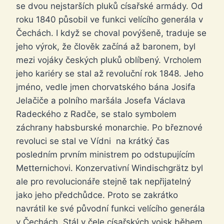
se dvou nejstarších pluků císařské armády. Od
roku 1840 působil ve funkci velícího generála v
Čechách. I když se choval povýšeně, traduje se
jeho výrok, že člověk začíná až baronem, byl
mezi vojáky českých pluků oblíbený. Vrcholem
jeho kariéry se stal až revoluční rok 1848. Jeho
jméno, vedle jmen chorvatského bána Josifa
Jelačiče a polního maršála Josefa Václava
Radeckého z Radče, se stalo symbolem
záchrany habsburské monarchie. Po březnové
revoluci se stal ve Vídni na krátký čas
posledním prvním ministrem po odstupujícím
Metternichovi. Konzervativní Windischgrätz byl
ale pro revolucionáře stejně tak nepřijatelný
jako jeho předchůdce. Proto se zakrátko
navrátil ke své původní funkci velícího generála
v Čechách. Stál v čele císařských vojsk během