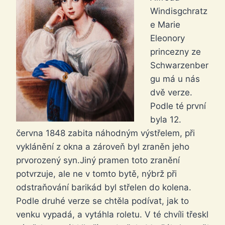
Windisgchratz
e Marie
Eleonory
princezny ze
Schwarzenber
gu má u nás
dvě verze.
Podle té první
byla 12.
června 1848 zabita náhodným výstřelem, při
vyklánění z okna a zároveň byl zraněn jeho
prvorozený syn.Jiný pramen toto zranění
potvrzuje, ale ne v tomto bytě, nýbrž při
odstraňování barikád byl střelen do kolena.
Podle druhé verze se chtěla podívat, jak to
venku vypadá, a vytáhla roletu. V té chvíli třeskl