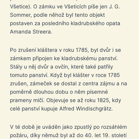
Všetice). O zámku ve Všeticích píše jen J. G.
Sommer, podle něhož byl tento objekt
postaven za posledního kladrubského opata
Amanda Streera.
Po zrušení kláštera v roku 1785, byl dvůr i se
zámkem připojen ke kladrubskému panství.
Stály u něj dvůr a ovčín, které také patřily
tomuto panství. Když byl klášter v roce 1785
zrušen, zámeček se dostal z centra zájmu a na
poměrně dlouhou dobu o něm písemné
prameny mlčí. Objevuje se až roku 1825, kdy
celé panství kupuje Alfred Windischgrätz.
V té době je uváděn jako zpustlý po rozsáhlém
požáru, díky němuž byl až do 40. let 19. století