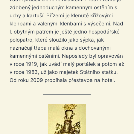
zdobený jednoduchým kamenným ostěním s
uchy a kartuší. Přízemí je klenuté křížovými
klenbami a valenými klenbami s výsečemi. Nad
I. obytným patrem je ještě jedno hospodářské
polopatro, které sloužilo jako sýpka, jak
naznačují třeba malá okna s dochovanými
kamennými ostěními. Naposledy byl opravován
v roce 1919, jak uvádí malý portálek a potom až
v roce 1983, už jako majetek Státního statku.
Od roku 2009 probíhala přestavba na hotel.