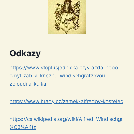
Odkazy
https://www.stoplusjednicka.cz/vrazda-nebo-
omyl-zabila-kneznu-windischgrätzovou-
zbloudila-kulka
https://www.hrady.cz/zamek-alfredov-kostelec
https://cs.wikipedia.org/wiki/Alfred_Windischgr
%C3%A4tz