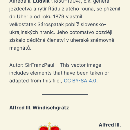
Alfreda II.
Ludvík
(1830–1904), c.k. generál
jezdectva a rytíř Řádu zlatého rouna, se přiženil
do Uher a od roku 1879 vlastnil
velkostatek Sárospatak poblíž slovensko-
ukrajinských hranic. Jeho potomstvo později
získalo dědičné členství v uherské sněmovně
magnátů.
Autor: SirFranzPaul – This vector image
includes elements that have been taken or
adapted from this file:,
CC BY-SA 4.0
,
Alfred III. Windischgrätz
Alfred III.