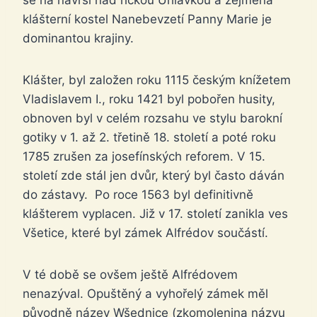
se na návrší nad říčkou Úhlavkou a zejména
klášterní kostel Nanebevzetí Panny Marie je
dominantou krajiny.
Klášter, byl založen roku 1115 českým knížetem
Vladislavem I., roku 1421 byl pobořen husity,
obnoven byl v celém rozsahu ve stylu barokní
gotiky v 1. až 2. třetině 18. století a poté roku
1785 zrušen za josefínských reforem. V 15.
století zde stál jen dvůr, který byl často dáván
do zástavy. Po roce 1563 byl definitivně
klášterem vyplacen. Již v 17. století zanikla ves
Všetice, které byl zámek Alfrédov součástí.
V té době se ovšem ještě Alfrédovem
nenazýval. Opuštěný a vyhořelý zámek měl
původně název Wšednice (zkomolenina názvu