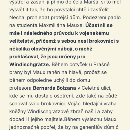
výstřel a zasáhl ji přímo do čela.Maršál si to měl
vysvětlit tak, že ho povstalci chtěli zastřelit.
Nechal prohledat protější dům. Podezření padlo
na studenta Maxmiliána Mauxe.
Účastnil se
mše i následného průvodu k vojenskému
velitelství, přičemž s sebou nesl brokovnici s
několika olověnými náboji, o nichž
prohlašoval, že jsou určeny pro
Windischgrätze.
Během potyček u Prašné
brány byl Maux raněn na hlavě, pročež se
během odpoledne uchýlil do domu
profesora
Bernarda Bolzana
v Celetné ulici,
kde se mu dostalo ošetření. Zde také na půdě
schoval svou brokovnici. Vojáci hledající vraha
kněžny Windischgrätzové zbraň našli a záhy
dopadli i jejího majitele.Během výslechu Maux
jednoznačně popřel, že by na generálův dům či