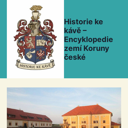
Přeskočit
na
obsah
Historie ke
kávě –
Encyklopedie
zemí Koruny
české