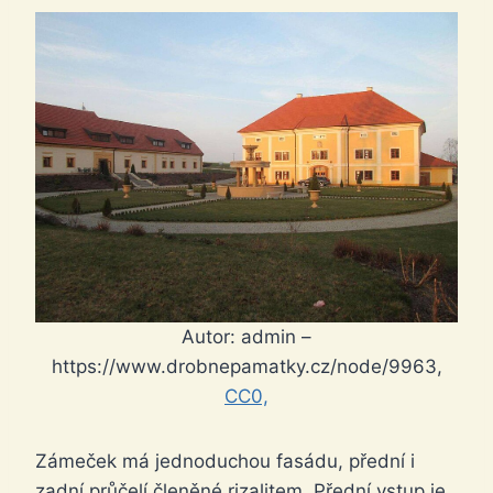
Autor: admin –
https://www.drobnepamatky.cz/node/9963,
CC0,
Zámeček má jednoduchou fasádu, přední i
zadní průčelí členěné rizalitem. Přední vstup je