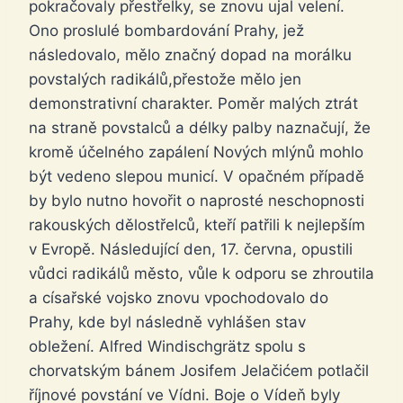
pokračovaly přestřelky, se znovu ujal velení.
Ono proslulé bombardování Prahy, jež
následovalo, mělo značný dopad na morálku
povstalých radikálů,přestože mělo jen
demonstrativní charakter. Poměr malých ztrát
na straně povstalců a délky palby naznačují, že
kromě účelného zapálení Nových mlýnů mohlo
být vedeno slepou municí. V opačném případě
by bylo nutno hovořit o naprosté neschopnosti
rakouských dělostřelců, kteří patřili k nejlepším
v Evropě. Následující den, 17. června, opustili
vůdci radikálů město, vůle k odporu se zhroutila
a císařské vojsko znovu vpochodovalo do
Prahy, kde byl následně vyhlášen stav
obležení. Alfred Windischgrätz spolu s
chorvatským bánem Josifem Jelačićem potlačil
říjnové povstání ve Vídni. Boje o Vídeň byly