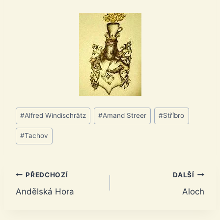
Štítky
#
Alfred Windischrätz
#
Amand Streer
#
Stříbro
příspěvků:
#
Tachov
Navigace
PŘEDCHOZÍ
DALŠÍ
Andělská Hora
Aloch
pro
příspěvek