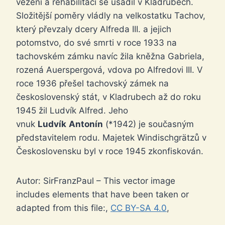
vězení a rehabilitaci se usadil v Kladrubech.
Složitější poměry vládly na velkostatku Tachov,
který převzaly dcery Alfreda III. a jejich
potomstvo, do své smrti v roce 1933 na
tachovském zámku navíc žila kněžna Gabriela,
rozená Auerspergová, vdova po Alfredovi III. V
roce 1936 přešel tachovský zámek na
československý stát, v Kladrubech až do roku
1945 žil Ludvík Alfred. Jeho
vnuk
Ludvík
Antonín
(*1942) je současným
představitelem rodu. Majetek Windischgrätzů v
Československu byl v roce 1945 zkonfiskován.
Autor: SirFranzPaul – This vector image
includes elements that have been taken or
adapted from this file:,
CC BY-SA 4.0
,