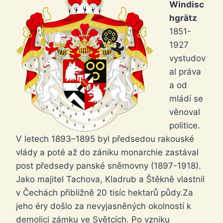
Windisc
hgrätz
1851-
1927
vystudov
al práva
a od
mládí se
věnoval
politice.
V letech 1893–1895 byl předsedou rakouské
vlády a poté až do zániku monarchie zastával
post předsedy panské sněmovny (1897-1918).
Jako majitel Tachova, Kladrub a Štěkně vlastnil
v Čechách přibližně 20 tisíc hektarů půdy.Za
jeho éry došlo za nevyjasněných okolností k
demolici zámku ve Světcích. Po vzniku