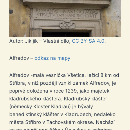
Autor: Jik jik – Vlastní dílo,
CC BY-SA 4.0,
Alfredov –
odkaz na mapy
Alfredov -malá vesnička Všetice, ležící 8 km od
Stříbra, v niž později vznikl zámek Alfredov, je
poprvé doložena v roce 1239, jako majetek
kladrubského kláštera. Kladrubský klášter
(německy Kloster Kladrau) je bývalý
benediktinský klášter v Kladrubech, nedaleko
města Stříbro v Tachovském okrese. Nachází