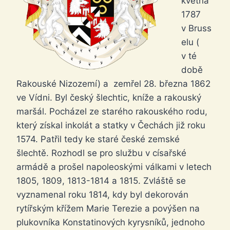
května
1787
v Bruss
elu (
v té
době
Rakouské Nizozemí) a zemřel 28. března 1862
ve Vídni. Byl český šlechtic, kníže a rakouský
maršál. Pocházel ze starého rakouského rodu,
který získal inkolát a statky v Čechách již roku
1574. Patřil tedy ke staré české zemské
šlechtě. Rozhodl se pro službu v císařské
armádě a prošel napoleoskými válkami v letech
1805, 1809, 1813-1814 a 1815. Zvláště se
vyznamenal roku 1814, kdy byl dekorován
rytířským křížem Marie Terezie a povýšen na
plukovníka Konstatinových kyrysníků, jednoho