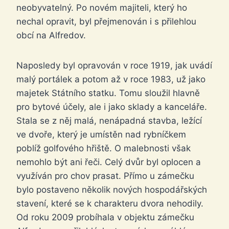
neobyvatelný. Po novém majiteli, který ho
nechal opravit, byl přejmenován i s přilehlou
obcí na Alfredov.
Naposledy byl opravován v roce 1919, jak uvádí
malý portálek a potom až v roce 1983, už jako
majetek Státního statku. Tomu sloužil hlavně
pro bytové účely, ale i jako sklady a kanceláře.
Stala se z něj malá, nenápadná stavba, ležící
ve dvoře, který je umístěn nad rybníčkem
poblíž golfového hřiště. O malebnosti však
nemohlo být ani řeči. Celý dvůr byl oplocen a
využíván pro chov prasat. Přímo u zámečku
bylo postaveno několik nových hospodářských
stavení, které se k charakteru dvora nehodily.
Od roku 2009 probíhala v objektu zámečku