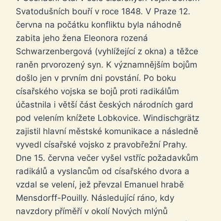
Svatodušních bouří v roce 1848. V Praze 12.
června na počátku konfliktu byla náhodně
zabita jeho žena Eleonora rozená
Schwarzenbergová (vyhlížející z okna) a těžce
raněn prvorozený syn. K významnějším bojům
došlo jen v prvním dni povstání. Po boku
císařského vojska se bojů proti radikálům
účastnila i větší část českých národních gard
pod velením knížete Lobkovice. Windischgrätz
zajistil hlavní městské komunikace a následně
vyvedl císařské vojsko z pravobřežní Prahy.
Dne 15. června večer vyšel vstříc požadavkům
radikálů a vyslancům od císařského dvora a
vzdal se velení, jež převzal Emanuel hrabě
Mensdorff-Pouilly. Následující ráno, kdy
navzdory příměří v okolí Nových mlýnů