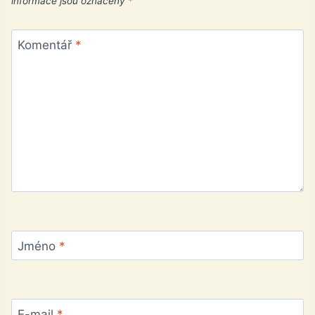
informace jsou označeny
*
Komentář
*
Jméno
*
E-mail
*