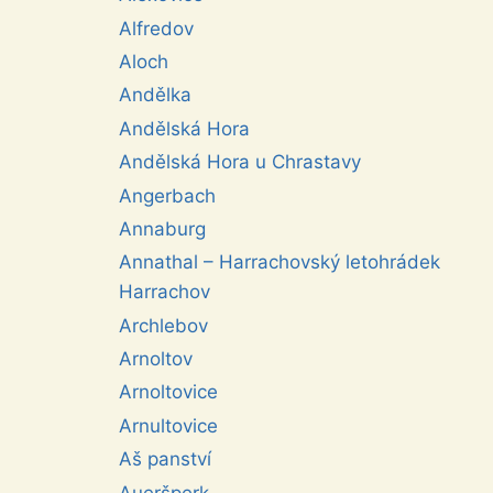
Alfredov
Aloch
Andělka
Andělská Hora
Andělská Hora u Chrastavy
Angerbach
Annaburg
Annathal – Harrachovský letohrádek
Harrachov
Archlebov
Arnoltov
Arnoltovice
Arnultovice
Aš panství
Aueršperk