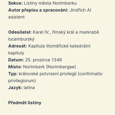
Sekce:
Listiny města Norimberku
Autor přepisu a zpracování:
Jindřich AI
asistent
Odesílatel:
Karel IV., římský král a markrabě
lucemburský
Adresát:
Kapitula litoměřické katedrální
kapituly
Datum:
25. prosince 1346
Místo:
Norimberk (Norimbergae)
Typ:
královské potvrzení privilegií (confirmatio
privilegiorum)
Jazyk:
latina
Předmět listiny