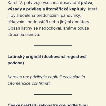
Karel IV. potvrzuje všechna dosavadní
práva,
výsady a privilegia litoměřické kapituly
, která
jí byla udělena předchozími panovníky,
církevními hodnostáři nebo jinými donátory.
Obsah listiny se nedochoval, známe pouze
stručnou osnovu.
Latinský originál (dochovaná regestová
podoba)
Karolus rex privilegia capituli ecclesiae in
Litomericice confirmat.
Český překlad (rekonstrukce podle typu