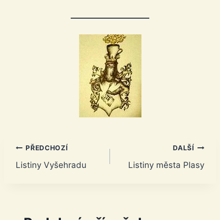
Navigace
PŘEDCHOZÍ
DALŠÍ
Listiny Vyšehradu
Listiny města Plasy
pro
příspěvek