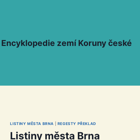
 – Encyklopedie zemí Koruny české
LISTINY MĚSTA BRNA
|
REGESTY PŘEKLAD
Listiny města Brna