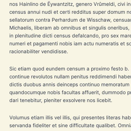
nos Hainlino de Ëywantzitz, genero Vrûmeldi, civi
census annui nudi et certi redditus super domum no
sellatorum contra Perhardum de Wisschaw, censuand
Michaelis, liberam ab omnibus et singulis oneribus, s
in plenitudine dicti census defalcando, pro sex ma
numeri et pagamenti nobis iam actu numeratis et solut
racionabiliter vendidisse.
Sic etiam quod eundem censum a proximo festo b. M
continue revolutos nullam penitus reddimendi habe
dictis duobus annis deinceps continuo memoratum ce
quandocumque nobis facultas affuerit, dummodo pr
dari tenebitur, pleniter exsolvere nos licebit.
Volumus etiam illis vel illis, qui presentes literas h
servanda fideliter et sine difficultate qualibet. Omn