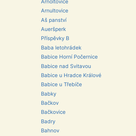
Arnoltovice
Arnultovice
Aš panství
Aueršperk
Příspěvky B
Baba letohrádek
Babice Horní Počernice
Babice nad Svitavou
Babice u Hradce Králové
Babice u Třebíče
Babky
Bačkov
Bačkovice
Badry
Bahnov