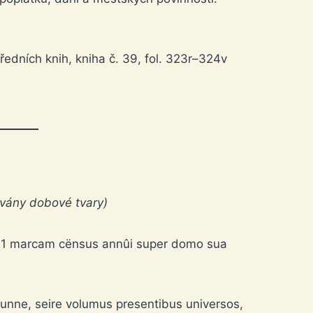
edních knih, kniha č. 39, fol. 323r–324v
vány dobové tvary)
ce 1 marcam cënsus annûi super domo sua
Brunne, seire volumus presentibus universos,