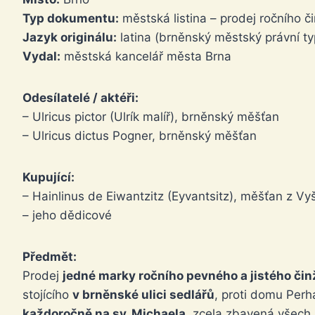
Typ dokumentu:
městská listina – prodej ročního č
Jazyk originálu:
latina (brněnský městský právní ty
Vydal:
městská kancelář města Brna
Odesílatelé / aktéři:
– Ulricus pictor (Ulrík malíř), brněnský měšťan
– Ulricus dictus Pogner, brněnský měšťan
Kupující:
– Hainlinus de Eiwantzitz (Eyvantsitz), měšťan z V
– jeho dědicové
Předmět:
Prodej
jedné marky ročního pevného a jistého čin
stojícího
v brněnské ulici sedlářů
, proti domu Per
každoročně na sv. Michaela
, zcela zbavená všech 