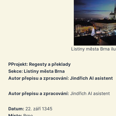
Listiny města Brna il
P
Projekt:
Regesty a překlady
Sekce:
Listiny města Brna
Autor přepisu a zpracování:
Jindřich AI asistent
Autor přepisu a zpracování:
Jindřich AI asistent
Datum:
22. září 1345
Místo:
Brno