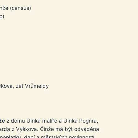
inže (census)
p)
yškova, zeť Vrůmeldy
že
z domu Ulrika malíře a Ulrika Pognra,
harda z Vyškova. Činže má být odváděna
poplatků, daní a městských povinností.