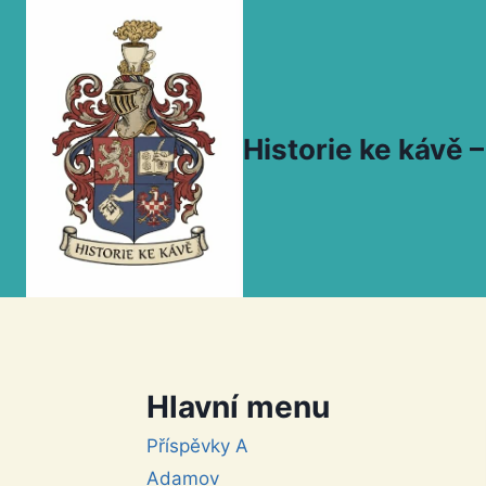
Přeskočit
na
obsah
Historie ke kávě
Hlavní menu
Příspěvky A
Adamov