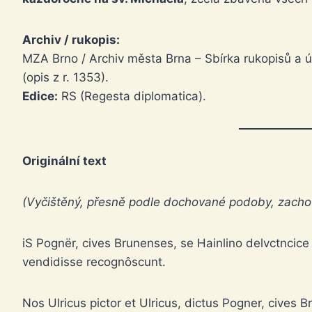
Archiv / rukopis:
MZA Brno / Archiv města Brna – Sbírka rukopisů a úř
(opis z r. 1353).
Edice:
RS (Regesta diplomatica).
Originální text
(Vyčištěný, přesně podle dochované podoby, zacho
iS Pognër, cives Brunenses, se Hainlino delvctnci
vendidisse recognôscunt.
Nos Ulricus pictor et Ulricus, dictus Pogner, cives 