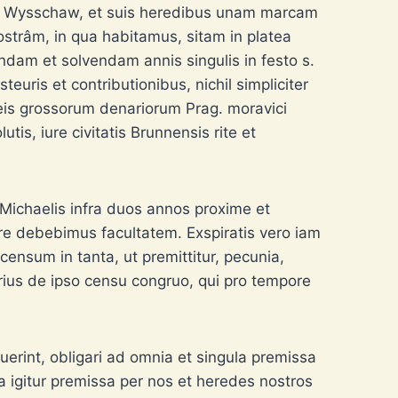
 in Wysschaw, et suis heredibus unam marcam
strâm, in qua habitamus, sitam in platea
am et solvendam annis singulis in festo s.
teuris et contributionibus, nichil simpliciter
reis grossorum denariorum Prag. moravici
is, iure civitatis Brunnensis rite et
ichaelis infra duos annos proxime et
re debebimus facultatem. Exspiratis vero iam
nsum in tanta, ut premittitur, pecunia,
ius de ipso censu congruo, qui pro tempore
abuerint, obligari ad omnia et singula premissa
ia igitur premissa per nos et heredes nostros