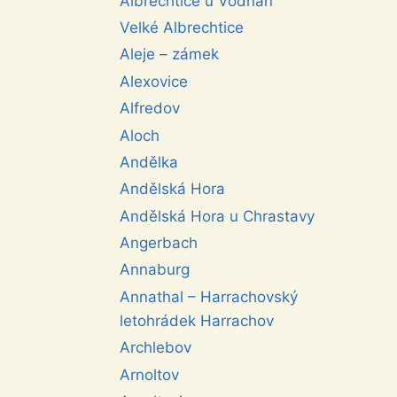
Albrechtice u Vodňan
Velké Albrechtice
Aleje – zámek
Alexovice
Alfredov
Aloch
Andělka
Andělská Hora
Andělská Hora u Chrastavy
Angerbach
Annaburg
Annathal – Harrachovský
letohrádek Harrachov
Archlebov
Arnoltov