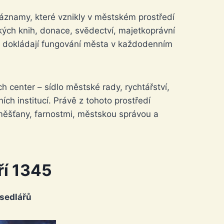
áznamy, které vznikly v městském prostředí
kých knih, donace, svědectví, majetkoprávní
ré dokládají fungování města v každodenním
h center – sídlo městské rady, rychtářství,
h institucí. Právě z tohoto prostředí
 měšťany, farnostmi, městskou správou a
ří 1345
 sedlářů