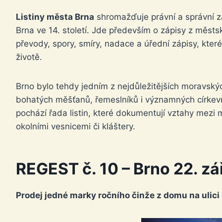
Listiny města Brna
shromažďuje právní a správní z
Brna ve 14. století. Jde především o zápisy z městs
převody, spory, smíry, nadace a úřední zápisy, kte
životě.
Brno bylo tehdy jedním z nejdůležitějších moravskýc
bohatých měšťanů, řemeslníků i významných církevníc
pochází řada listin, které dokumentují vztahy mezi
okolními vesnicemi či kláštery.
REGEST č. 10 –
Brno
22. zá
Prodej jedné marky ročního činže z domu na ulici